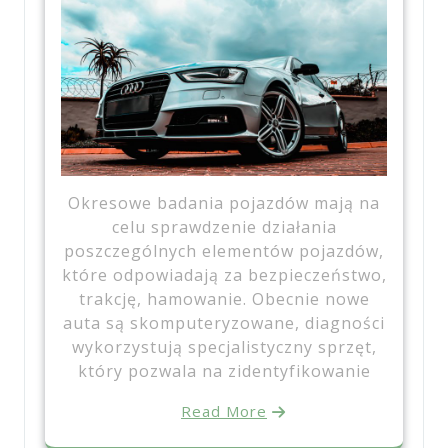
Okresowe badania pojazdów mają na
celu sprawdzenie działania
poszczególnych elementów pojazdów,
które odpowiadają za bezpieczeństwo,
trakcję, hamowanie. Obecnie nowe
auta są skomputeryzowane, diagności
wykorzystują specjalistyczny sprzęt,
który pozwala na zidentyfikowanie
Read More