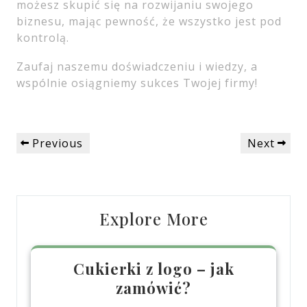
możesz skupić się na rozwijaniu swojego
biznesu, mając pewność, że wszystko jest pod
kontrolą.
Zaufaj naszemu doświadczeniu i wiedzy, a
wspólnie osiągniemy sukces Twojej firmy!
Nawigacja
Previous
Next
Previous
Next
wpisu
Post
Post
Explore More
Cukierki z logo – jak
zamówić?