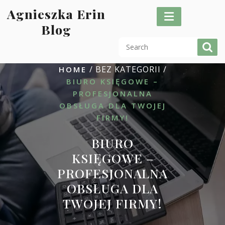
Skip
Agnieszka Erin
to
Blog
content
/ BEZ KATEGORII /
HOME
BIURO KSIĘGOWE –
PROFESJONALNA
OBSŁUGA DLA TWOJEJ
FIRMY!
BIURO
KSIĘGOWE –
PROFESJONALNA
OBSŁUGA DLA
TWOJEJ FIRMY!