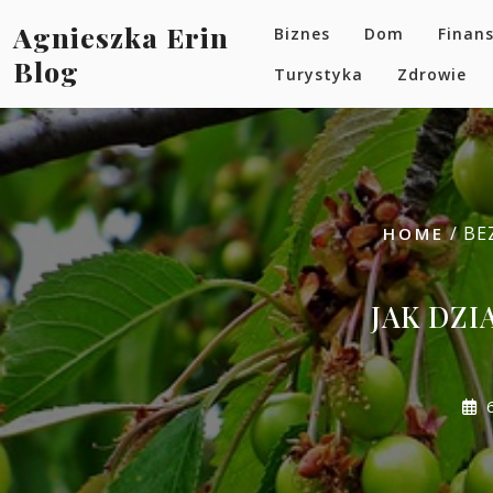
Skip
Agnieszka Erin
Biznes
Dom
Finan
to
content
Blog
Turystyka
Zdrowie
/ BE
HOME
JAK DZI