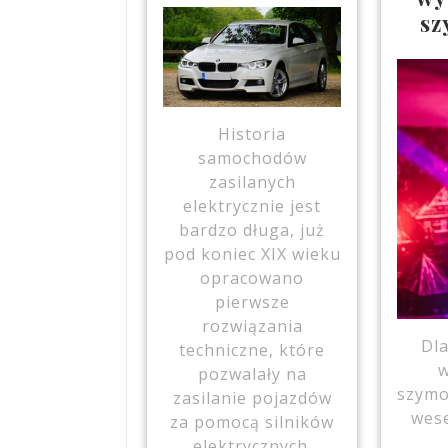
sz
Historia
samochodów
zasilanych
elektrycznie jest
bardzo długa, już
pod koniec XIX wieku
opracowano
pierwsze
rozwiązania
Dl
techniczne, które
w
pozwalały na
szymo
zasilanie pojazdów
wese
za pomocą silników
elektrycznych.