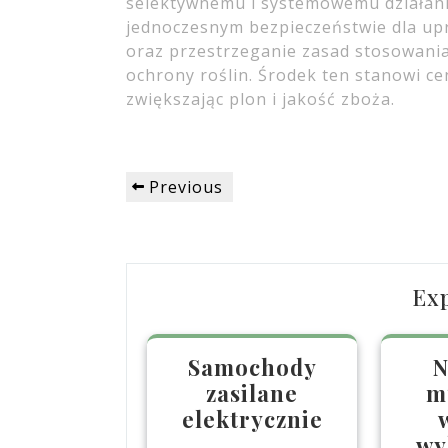
selektywnemu i systemowemu działani
jednoczesnym bezpieczeństwie dla up
oraz przestrzeganie zasad stosowani
ochrony roślin. Środek ten stanowi ce
zwiększając plon i jakość zboża.
Nawigacja
Previous
Previous
wpisu
Post
Ex
Samochody
N
zasilane
m
elektrycznie
wy