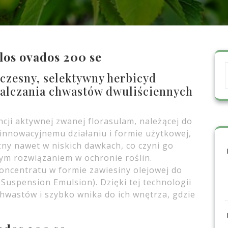
los ovados 200 se
zesny, selektywny herbicyd
walczania chwastów dwuliściennych
ncji aktywnej zwanej florasulam, należącej do
 innowacyjnemu działaniu i formie użytkowej,
ny nawet w niskich dawkach, co czyni go
ym rozwiązaniem w ochronie roślin.
koncentratu w formie zawiesiny olejowej do
 Suspension Emulsion). Dzięki tej technologii
chwastów i szybko wnika do ich wnętrza, gdzie