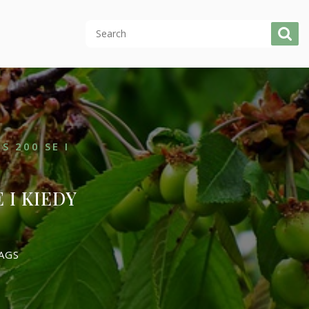
S 200 SE I
 I KIEDY
AGS