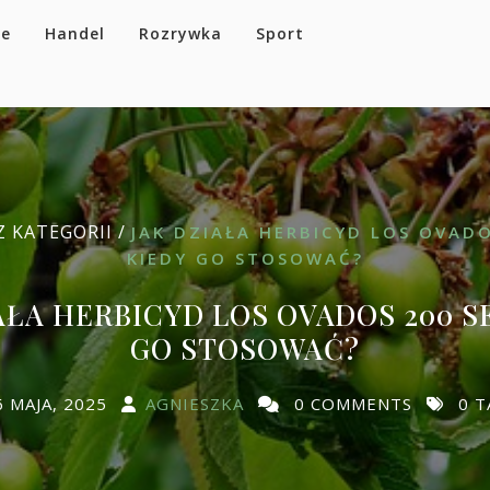
se
Handel
Rozrywka
Sport
Z KATEGORII /
JAK DZIAŁA HERBICYD LOS OVADO
KIEDY GO STOSOWAĆ?
AŁA HERBICYD LOS OVADOS 200 SE
GO STOSOWAĆ?
6 MAJA, 2025
AGNIESZKA
0 COMMENTS
0 T