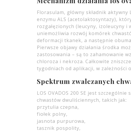
Mechanizm działania los ov
Florasulam, główny składnik aktywny 
enzymu ALS (acetolaktosyntazy), któ
rozgałęzionych (leucyny, izoleucyny i 
uniemożliwia rozwój komórek chwast
deformacji tkanek, a następnie obumar
Pierwsze objawy działania środka moż
zastosowania – są to zahamowanie wzro
chloroza i nekroza. Całkowite zniszc
tygodniach od aplikacji, w zależnośc
Spektrum zwalczanych chw
LOS OVADOS 200 SE jest szczególnie 
chwastów dwuliściennych, takich jak:
przytulia czepna,
fiołek polny,
jasnota purpurowa,
tasznik pospolity,