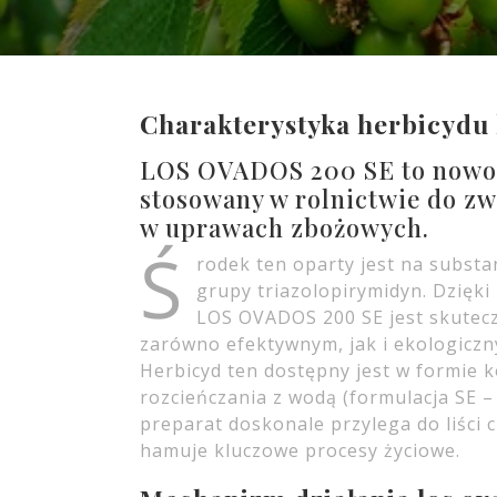
Charakterystyka herbicydu 
LOS OVADOS 200 SE to nowoc
stosowany w rolnictwie do z
w uprawach zbożowych.
Ś
rodek ten oparty jest na substa
grupy triazolopirymidyn. Dzięki
LOS OVADOS 200 SE jest skutecz
zarówno efektywnym, jak i ekologiczn
Herbicyd ten dostępny jest w formie 
rozcieńczania z wodą (formulacja SE –
preparat doskonale przylega do liści 
hamuje kluczowe procesy życiowe.