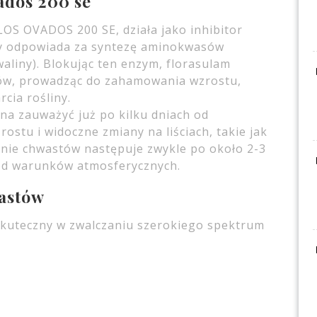
ados 200 se
LOS OVADOS 200 SE, działa jako inhibitor
ry odpowiada za syntezę aminokwasów
waliny). Blokując ten enzym, florasulam
ów, prowadząc do zahamowania wzrostu,
cia rośliny.
na zauważyć już po kilku dniach od
stu i widoczne zmiany na liściach, takie jak
zenie chwastów następuje zwykle po około 2-3
i od warunków atmosferycznych.
astów
skuteczny w zwalczaniu szerokiego spektrum