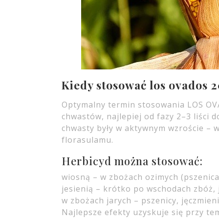
Kiedy stosować los ovados 
Optymalny termin stosowania LOS OV
chwastów, najlepiej od fazy 2–3 liści 
chwasty były w aktywnym wzroście – wt
florasulamu.
Herbicyd można stosować:
wiosną – w zbożach ozimych (pszenica,
jesienią – krótko po wschodach zbóż, j
w zbożach jarych – pszenicy, jęczmieni
Najlepsze efekty uzyskuje się przy te