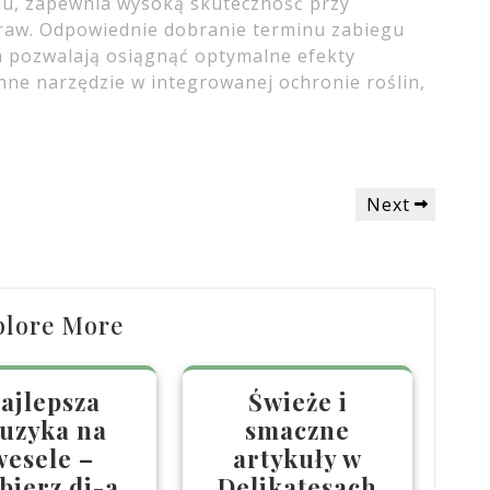
u, zapewnia wysoką skuteczność przy
raw. Odpowiednie dobranie terminu zabiegu
a pozwalają osiągnąć optymalne efekty
nne narzędzie w integrowanej ochronie roślin,
Next
Next
Post
plore More
ajlepsza
Świeże i
uzyka na
smaczne
wesele –
artykuły w
bierz dj-a
Delikatesach