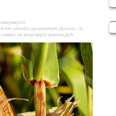
ozwojowych).
yd nie szkodzi uprawianym zbożom, co
 nawet na wrażliwych plantacjach.