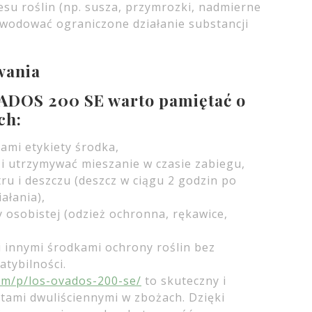
u roślin (np. susza, przymrozki, nadmierne
wodować ograniczone działanie substancji
wania
ADOS 200 SE warto pamiętać o
ch:
ami etykiety środka,
i utrzymywać mieszanie w czasie zabiegu,
ru i deszczu (deszcz w ciągu 2 godzin po
ałania),
 osobistej (odzież ochronna, rękawice,
i innymi środkami ochrony roślin bez
tybilności.
com/p/los-ovados-200-se/
to skuteczny i
tami dwuliściennymi w zbożach. Dzięki