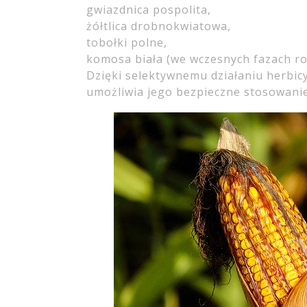
gwiazdnica pospolita,
żółtlica drobnokwiatowa,
tobołki polne,
komosa biała (we wczesnych fazach r
Dzięki selektywnemu działaniu herbic
umożliwia jego bezpieczne stosowanie