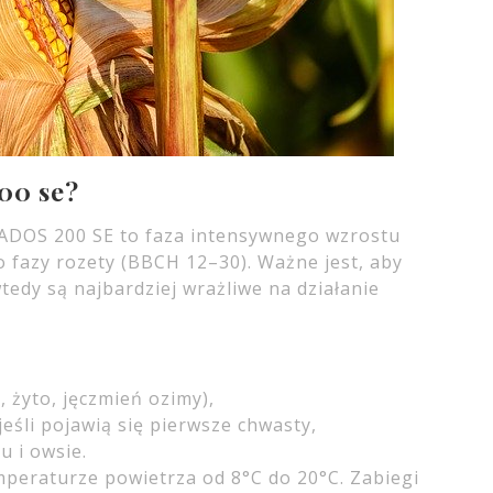
200 se?
ADOS 200 SE to faza intensywnego wzrostu
do fazy rozety (BBCH 12–30). Ważne jest, aby
edy są najbardziej wrażliwe na działanie
 żyto, jęczmień ozimy),
eśli pojawią się pierwsze chwasty,
u i owsie.
mperaturze powietrza od 8°C do 20°C. Zabiegi