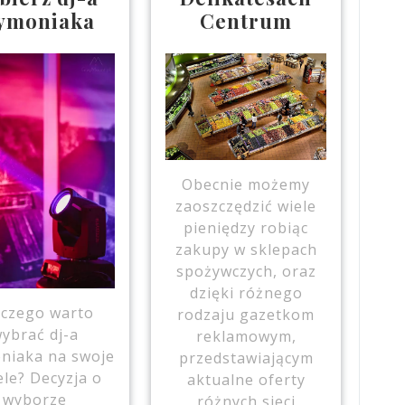
ymoniaka
Centrum
Obecnie możemy
zaoszczędzić wiele
pieniędzy robiąc
zakupy w sklepach
spożywczych, oraz
dzięki różnego
aczego warto
rodzaju gazetkom
ybrać dj-a
reklamowym,
niaka na swoje
przedstawiającym
le? Decyzja o
aktualne oferty
wyborze
różnych sieci