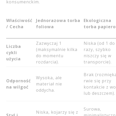
konsumenckim.
Właściwość
Jednorazowa torba
Ekologiczna
/ Cecha
foliowa
torba papier
Zazwyczaj 1
Niska (od 1 do
Liczba
(maksymalnie kilka
razy, szybko
cykli
do momentu
niszczy się w
użycia
rozdarcia).
transporcie).
Brak (rozmięka
Wysoka, ale
Odporność
rwie się przy
materiał nie
na wilgoć
kontakcie z w
oddycha.
lub deszczem).
Surowa,
Niska, kojarzy się z
Styl i
minimalistyczn