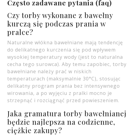
Często zadawane pytania (faq)
Czy torby wykonane z bawełny
kurczą się podczas prania w
pralce?
Naturalne włókna bawełniane mają tendencję
do delikatnego kurczenia się pod wpływem
wysokiej temperatury wody (jest to naturalna
cecha tego surowca). Aby temu zapobiec, torby
bawełniane należy prać w niskich
temperaturach (maksymalnie 30°C), stosując
delikatny program prania bez intensywnego
wirowania, a po wyjęciu z pralki mocno je
strzepnąć i rozciągnąć przed powieszeniem.
Jaka gramatura torby bawełnianej
będzie najlepsza na codzienne,
ciężkie zakupy?