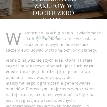
ZAKUPÓW W
DUCHU ZERO
WASTE
W
25 CZERWCA, 2026
ostatnich latach globalna świadomość
AGNIESZKA
0
ekologiczna diametralnie wzrosła, a
COMMENTS
0 TAGS
codzienne nawyki milionów ludzi
zaczęły ewoluować w stronę ochrony planety.
Jedną z najważniejszych idei, która na stałe
zagościła w naszych domach, jest ruch
zero
waste
(oraz jego bardziej kompromisowa
odmiana – less waste), dążący do
maksymalnego ograniczenia generowania
odpadów. Pierwszym i najprostszym krokiem
na tej drodze, jaki może wykonać każdy z nas,
jest rezygnacja z wszechobecnych,
jednorazowych reklamówek foliowych. To