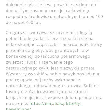
dokładnie tyle, ile trwa powrót ze sklepu do
domu. Tymczasem proces jej całkowitego
rozpadu w środowisku naturalnym trwa od 100
do nawet 400 lat.
Co gorsza, tworzywa sztuczne nie ulegają
pełnej biodegradacji, lecz rozpadają się na
mikroskopijne cząsteczki – mikroplastik, który
przenika do gleby, wód gruntowych, a w
konsekwencji do łańcucha pokarmowego
zwierząt i ludzi. Przerwanie tego
destrukcyjnego cyklu jest niezwykle proste.
Wystarczy wyrobić w sobie nawyk posiadania
pod ręką własnej torby wykonanej z
naturalnego, odnawialnego surowca. Solidne
fasony o zróżnicowanych gramaturach i
krojach znajdziesz bezpośrednio u producenta
na stronie:
https://miropak.pl/torby-
bawelniane/
.