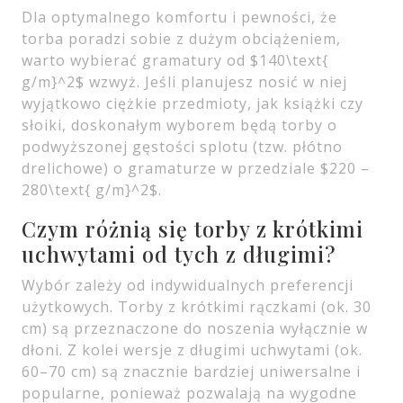
Dla optymalnego komfortu i pewności, że
torba poradzi sobie z dużym obciążeniem,
warto wybierać gramatury od $140\text{
g/m}^2$ wzwyż. Jeśli planujesz nosić w niej
wyjątkowo ciężkie przedmioty, jak książki czy
słoiki, doskonałym wyborem będą torby o
podwyższonej gęstości splotu (tzw. płótno
drelichowe) o gramaturze w przedziale $220 –
280\text{ g/m}^2$.
Czym różnią się torby z krótkimi
uchwytami od tych z długimi?
Wybór zależy od indywidualnych preferencji
użytkowych. Torby z krótkimi rączkami (ok. 30
cm) są przeznaczone do noszenia wyłącznie w
dłoni. Z kolei wersje z długimi uchwytami (ok.
60–70 cm) są znacznie bardziej uniwersalne i
popularne, ponieważ pozwalają na wygodne