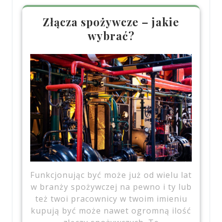
Złącza spożywcze – jakie
wybrać?
Funkcjonując być może już od wielu lat
w branży spożywczej na pewno i ty lub
też twoi pracownicy w twoim imieniu
kupują być może nawet ogromną ilość