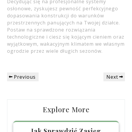
Decydując się na profesjonalne systemy
osłonowe, zyskujesz pewność perfekcyjnego
dopasowania konstrukcji do warunków
przestrzennych panujących na Twojej działce.
Postaw na sprawdzone rozwiązania
technologiczne i ciesz się kojącym cieniem oraz
wyjątkowym, wakacyjnym klimatem we własnym
ogrodzie przez wiele długich sezonów.
Nawigacja
Previous
Next
Previous
Next
wpisu
Post
Post
Explore More
Jak Sprawdzić Zasięg