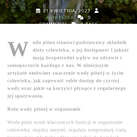
21 KWIETNIA, 2023
AGNIESZKA
0
COMMENTS
0 TAGS
W
oda pitna stanowi podstawowy składnik
diety człowieka, a jej dostępność i jakość
mają bezpośredni wpływ na zdrowie i
samopoczucie każdego z nas. W niniejszym
artykule omówimy znaczenie wody pitnej w życiu
człowieka, jak zapewnić sobie dostęp do czystej
wody oraz jakie są korzyści płynące z regularnego
jej spożywania.
Rola wody pitnej w organizmie
Woda pełni wiele kluczowych funkcji w organizmie
człowieka, między innymi: reguluje temperaturę ciała,