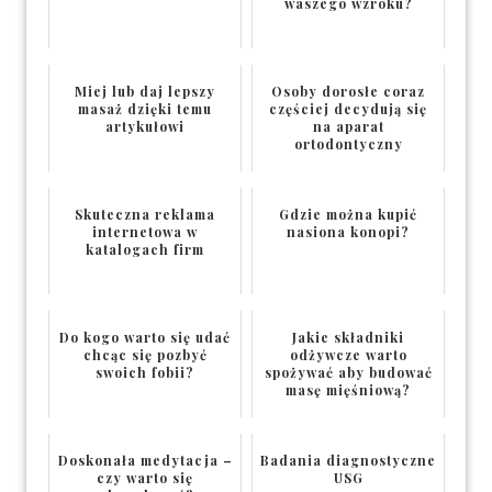
waszego wzroku?
Miej lub daj lepszy
Osoby dorosłe coraz
masaż dzięki temu
częściej decydują się
artykułowi
na aparat
ortodontyczny
Skuteczna reklama
Gdzie można kupić
internetowa w
nasiona konopi?
katalogach firm
Do kogo warto się udać
Jakie składniki
chcąc się pozbyć
odżywcze warto
swoich fobii?
spożywać aby budować
masę mięśniową?
Doskonała medytacja –
Badania diagnostyczne
czy warto się
USG