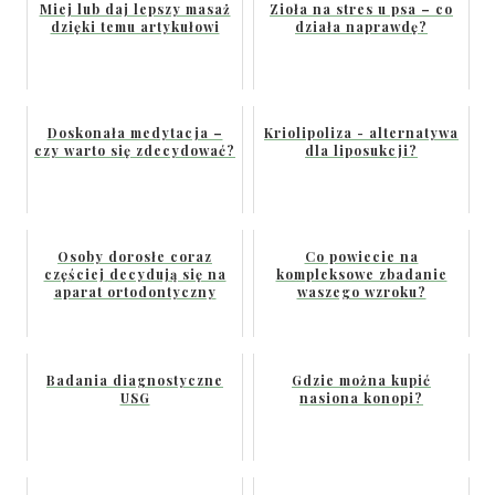
Miej lub daj lepszy masaż
Zioła na stres u psa – co
dzięki temu artykułowi
działa naprawdę?
Doskonała medytacja –
Kriolipoliza - alternatywa
czy warto się zdecydować?
dla liposukcji?
Osoby dorosłe coraz
Co powiecie na
częściej decydują się na
kompleksowe zbadanie
aparat ortodontyczny
waszego wzroku?
Badania diagnostyczne
Gdzie można kupić
USG
nasiona konopi?