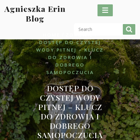
Skip
Agnieszka Erin
to
Blog
content
/
/
HOME
ZDROWIE
DOSTĘP DO CZYSTEJ
WODY PITNEJ – KLUCZ
DO ZDROWIA I
DOBREGO
SAMOPOCZUCIA
DOSTĘP DO
CZYSTEJ WODY
PITNEJ – KLUCZ
DO ZDROWIA I
DOBREGO
SAMOPOCZUCIA