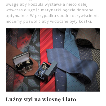
uwagę aby koszula wystawała nieco dalej,
wówczas długość marynarki będzie dobrana
optymalnie. W przypadku spodni oczywiście nie
możemy pozwolić aby widoczne były kostki.
Luźny styl na wiosnę i lato