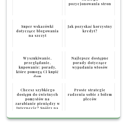
pozycjonowania stron
Super wskazówki
Jak pozyskać korzystny
dotyczące blogowania
kredyt?
na szczyt
Wyszukiwanie,
Najlepsze dostępne
przeglądanie,
porady dotyczące
kupowanie: porady,
wypadania włosów
które pomogą Ci kupić
dom
Chcesz szybkiego
Proste strategie
dostępu do świetnych
radzenia sobie z bólem
pomysłów na
pleców
zarabianie pieniędzy w
Internecie? Spójrz na
to!