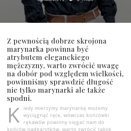
Z pewnością dobrze skrojona
marynarka powinna być
atrybutem eleganckiego
mężczyzny, warto zwrócić uwagę
na dobór pod względem wielkości,
powinniśmy sprawdzić długość
nie tylko marynarki ale także
spodni.
K
iedy mierzymy marynarkę możemy
wyciągnąć ręce, wówczas końcówki
rękawów powinny sięgać nam do
końców nadgarstków, warto zwrócić także