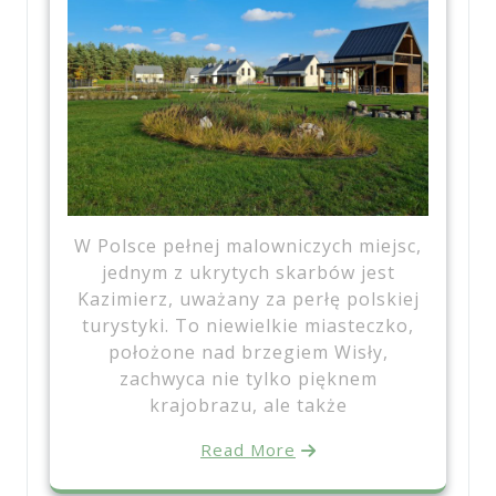
W Polsce pełnej malowniczych miejsc,
jednym z ukrytych skarbów jest
Kazimierz, uważany za perłę polskiej
turystyki. To niewielkie miasteczko,
położone nad brzegiem Wisły,
zachwyca nie tylko pięknem
krajobrazu, ale także
Read More