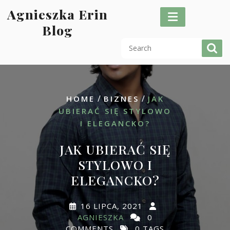
Skip
Agnieszka Erin
to
Blog
content
/
/
HOME
BIZNES
JAK
UBIERAĆ SIĘ STYLOWO
I ELEGANCKO?
JAK UBIERAĆ SIĘ
STYLOWO I
ELEGANCKO?
16 LIPCA, 2021
AGNIESZKA
0
COMMENTS
0 TAGS