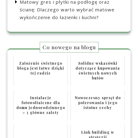
Matowy gres i płytki na podłogę oraz
ścianę: Dlaczego warto wybrać matowe
wykończenie do łazienki i kuchni?
Co nowego na blogu
Założenie świetnego
Solidne wskazówki
bloga jest łatwe dzięki
dotyczące kupowania
tej radzie
świetnych nowych
butów
Instalacje
Nowoczesny sprzęt do
fotowoltaiczne dla
polerowania i jego
domu jednorodzinnego
istotne cechy
– 3 główne zalety
Link building w
strategii