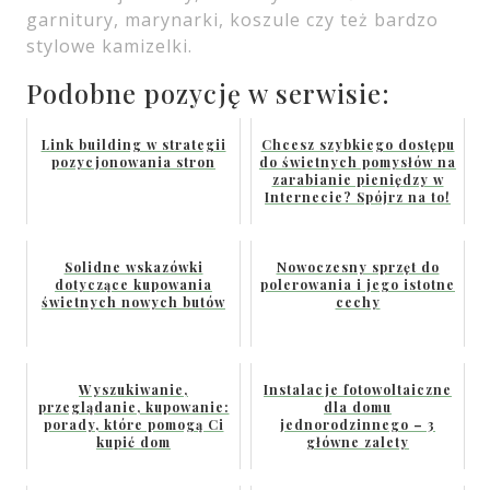
garnitury, marynarki, koszule czy też bardzo
stylowe kamizelki.
Podobne pozycję w serwisie:
Link building w strategii
Chcesz szybkiego dostępu
pozycjonowania stron
do świetnych pomysłów na
zarabianie pieniędzy w
Internecie? Spójrz na to!
Solidne wskazówki
Nowoczesny sprzęt do
dotyczące kupowania
polerowania i jego istotne
świetnych nowych butów
cechy
Wyszukiwanie,
Instalacje fotowoltaiczne
przeglądanie, kupowanie:
dla domu
porady, które pomogą Ci
jednorodzinnego – 3
kupić dom
główne zalety