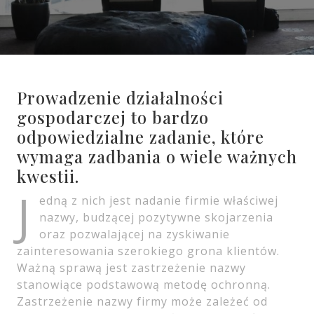
Prowadzenie działalności
gospodarczej to bardzo
odpowiedzialne zadanie, które
wymaga zadbania o wiele ważnych
kwestii.
J
edną z nich jest nadanie firmie właściwej
nazwy, budzącej pozytywne skojarzenia
oraz pozwalającej na zyskiwanie
zainteresowania szerokiego grona klientów.
Ważną sprawą jest zastrzeżenie nazwy
stanowiące podstawową metodę ochronną.
Zastrzeżenie nazwy firmy może zależeć od