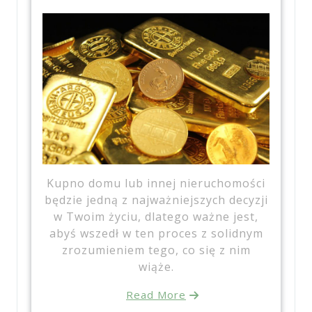
Kupno domu lub innej nieruchomości
będzie jedną z najważniejszych decyzji
w Twoim życiu, dlatego ważne jest,
abyś wszedł w ten proces z solidnym
zrozumieniem tego, co się z nim
wiąże.
Read More