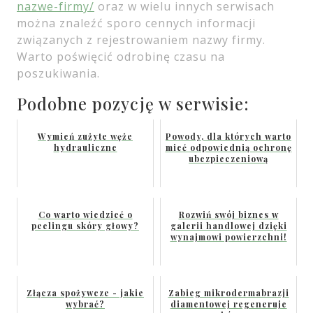
nazwe-firmy/
oraz w wielu innych serwisach
można znaleźć sporo cennych informacji
związanych z rejestrowaniem nazwy firmy.
Warto poświęcić odrobinę czasu na
poszukiwania.
Podobne pozycję w serwisie:
Wymień zużyte węże
Powody, dla których warto
hydrauliczne
mieć odpowiednią ochronę
ubezpieczeniową
Co warto wiedzieć o
Rozwiń swój biznes w
peelingu skóry głowy?
galerii handlowej dzięki
wynajmowi powierzchni!
Złącza spożywcze - jakie
Zabieg mikrodermabrazji
wybrać?
diamentowej regeneruje