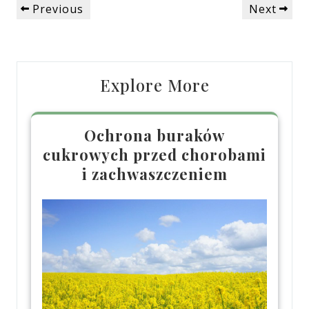
Previous
Next
Previous
Next
wpisu
Post
Post
Explore More
Ochrona buraków
cukrowych przed chorobami
i zachwaszczeniem