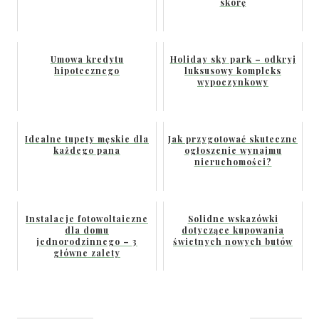
skórę
Umowa kredytu
Holiday sky park – odkryj
hipotecznego
luksusowy kompleks
wypoczynkowy
Idealne tupety męskie dla
Jak przygotować skuteczne
każdego pana
ogłoszenie wynajmu
nieruchomości?
Instalacje fotowoltaiczne
Solidne wskazówki
dla domu
dotyczące kupowania
jednorodzinnego – 3
świetnych nowych butów
główne zalety
Nawigacja