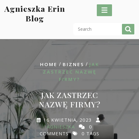
Skip
Agnieszka Erin
to
Blog
content
/
/
HOME
BIZNES
JAK
ZASTRZEC NAZWĘ
FIRMY?
JAK ZASTRZEC
NAZWĘ FIRMY?
16 KWIETNIA, 2023
AGNIESZKA
0
COMMENTS
0 TAGS