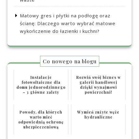
Matowy gres i płytki na podłogę oraz
ścianę: Dlaczego warto wybrać matowe
wykończenie do łazienki i kuchni?
Co nowego na blogu
Instalacje
Rozwiń swój biznes w
fotowoltaiczne dla
galerii handlowej
domu jednorodzinnego
dzięki wynajmowi
– 3 główne zalety
powierzchni!
Powody, dla których
Wymień zużyte węże
warto mieć
hydrauliczne
odpowiednią ochronę
ubezpieczeniową