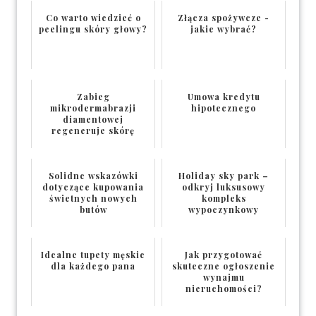
Co warto wiedzieć o
Złącza spożywcze -
peelingu skóry głowy?
jakie wybrać?
Zabieg
Umowa kredytu
mikrodermabrazji
hipotecznego
diamentowej
regeneruje skórę
Solidne wskazówki
Holiday sky park –
dotyczące kupowania
odkryj luksusowy
świetnych nowych
kompleks
butów
wypoczynkowy
Idealne tupety męskie
Jak przygotować
dla każdego pana
skuteczne ogłoszenie
wynajmu
nieruchomości?