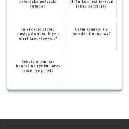
człowieka pożyczki
dłużników jest jeszcze
firmowe
jakaś nadzieja?
Interesuje ciebie
Czym zajmuje się
dostęp do aktualnych
doradca finansowy?
ofert kredytowych?
Lekcje o tym, jak
handel na rynku Forex
może być prosty