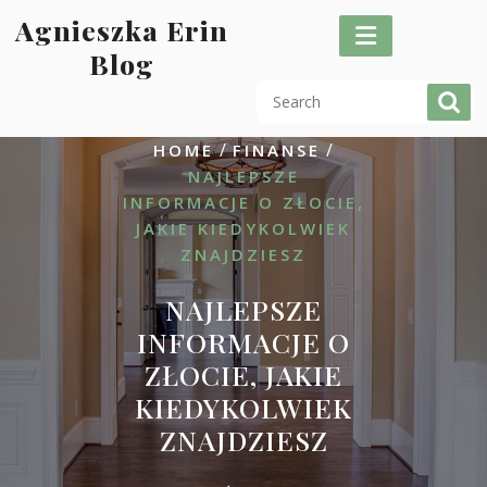
Skip
Agnieszka Erin
to
Blog
content
/
/
HOME
FINANSE
NAJLEPSZE
INFORMACJE O ZŁOCIE,
JAKIE KIEDYKOLWIEK
ZNAJDZIESZ
NAJLEPSZE
INFORMACJE O
ZŁOCIE, JAKIE
KIEDYKOLWIEK
ZNAJDZIESZ