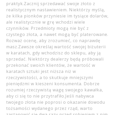
praktyk.Zacznij sprzedawać swoje złoto z
realistycznym nastawieniem. Niektórzy myślą,
że kilka pionków przyniesie im tysiące dolarów,
ale realistycznie w grę wchodzi wiele
czynników. Przedmioty mogą nie być z
czystego złota, a nawet mogą być platerowane.
Rozważ ocenę, aby zrozumieć, co naprawdę
masz.Zawsze określaj wartość swojej biżuterii
w karatach, gdy wchodzisz do sklepu, aby ją
sprzedać. Niektórzy dealerzy będą próbowali
przekonać swoich klientów, że wartość w
karatach sztuki jest niższa niż w
rzeczywistości, a to skutkuje mniejszymi
pieniędzmi w kieszeni konsumenta. Dobrze
rozumiej rzeczywistą wagę swojego kawałka,
aby ci się to nie przytrafiło.Jeśli nabywca
twojego złota nie poprosi o okazanie dowodu
tożsamości wydanego przez rząd, warto
zastanowić się dwa razy przed robieniem z nim