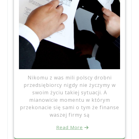
Nikomu z was mili polscy drobni
przedsiębiorcy nigdy nie życzymy w
swoim życiu takiej sytuacji. A
mianowicie momentu w którym
przekonacie się sami o tym że finanse
waszej firmy są
Read More