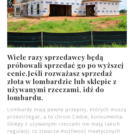
Wiele razy sprzedawcy będą
próbowali sprzedać go po wyższej
cenie.Jeśli rozważasz sprzedaż
złota w lombardzie lub sklepie z
używanymi rzeczami, idź do
lombardu.
Lombardy mają pewne przepisy, których muszą
przestrzegać, a to chroni Ciebie, konsumenta.
Sklepy z używanymi rzeczami nie mają takich
regulacji, co stwarza możliwość nieetycznych