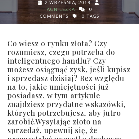
2 WRZEŚNIA, 2019
AGNIESZKA
0
COMMENTS
0 TAGS
Co wiesz o rynku złota? Czy
rozumiesz, czego potrzeba do
inteligentnego handlu? Czy
możesz osiągnąć zysk, jeśli kupisz
i sprzedasz dzisiaj? Bez względu
na to, jakie umiejętności już
posiadasz, w tym artykule
znajdziesz przydatne wskazówki,
których potrzebujesz, aby jutro
zarobić.Wysyłając złoto na
sprzedaż, upewnij się, że
przeczytałeś wszystko drobnym