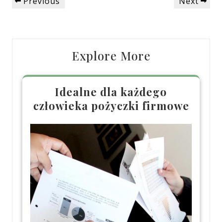
Previous
Next
Previous
Next
wpisu
Post
Post
Explore More
Idealne dla każdego
człowieka pożyczki firmowe