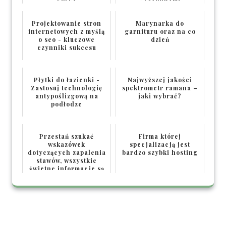
Projektowanie stron
Marynarka do
internetowych z myślą
garnituru oraz na co
o seo - kluczowe
dzień
czynniki sukcesu
Płytki do łazienki -
Najwyższej jakości
Zastosuj technologię
spektrometr ramana –
antypoślizgową na
jaki wybrać?
podłodze
Przestań szukać
Firma której
wskazówek
specjalizacją jest
dotyczących zapalenia
bardzo szybki hosting
stawów, wszystkie
świetne informacje są
tutaj!