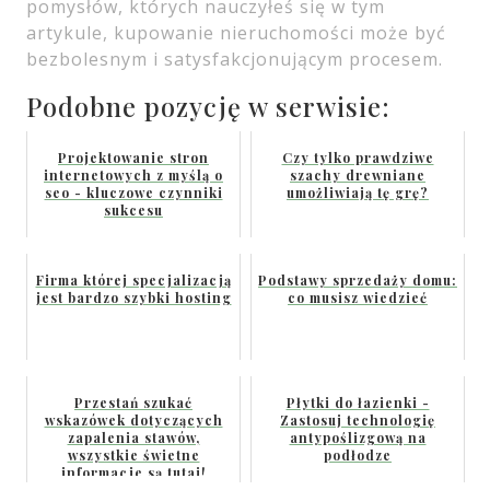
pomysłów, których nauczyłeś się w tym
artykule, kupowanie nieruchomości może być
bezbolesnym i satysfakcjonującym procesem.
Podobne pozycję w serwisie:
Projektowanie stron
Czy tylko prawdziwe
internetowych z myślą o
szachy drewniane
seo - kluczowe czynniki
umożliwiają tę grę?
sukcesu
Firma której specjalizacją
Podstawy sprzedaży domu:
jest bardzo szybki hosting
co musisz wiedzieć
Przestań szukać
Płytki do łazienki -
wskazówek dotyczących
Zastosuj technologię
zapalenia stawów,
antypoślizgową na
wszystkie świetne
podłodze
informacje są tutaj!