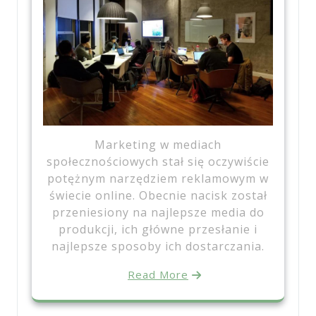
Marketing w mediach
społecznościowych stał się oczywiście
potężnym narzędziem reklamowym w
świecie online. Obecnie nacisk został
przeniesiony na najlepsze media do
produkcji, ich główne przesłanie i
najlepsze sposoby ich dostarczania.
Read More