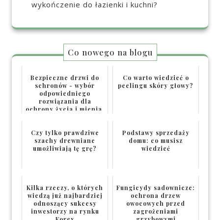
wykończenie do łazienki i kuchni?
Co nowego na blogu
Bezpieczne drzwi do
Co warto wiedzieć o
schronów - wybór
peelingu skóry głowy?
odpowiedniego
rozwiązania dla
ochrony życia i mienia.
Czy tylko prawdziwe
Podstawy sprzedaży
szachy drewniane
domu: co musisz
umożliwiają tę grę?
wiedzieć
Kilka rzeczy, o których
Fungicydy sadownicze:
wiedzą już najbardziej
ochrona drzew
odnoszący sukcesy
owocowych przed
inwestorzy na rynku
zagrożeniami
Forex
grzybowymi