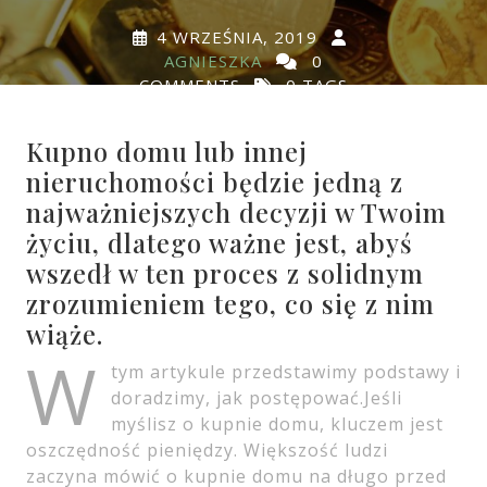
4 WRZEŚNIA, 2019
AGNIESZKA
0
COMMENTS
0 TAGS
Kupno domu lub innej
nieruchomości będzie jedną z
najważniejszych decyzji w Twoim
życiu, dlatego ważne jest, abyś
wszedł w ten proces z solidnym
zrozumieniem tego, co się z nim
wiąże.
W
tym artykule przedstawimy podstawy i
doradzimy, jak postępować.Jeśli
myślisz o kupnie domu, kluczem jest
oszczędność pieniędzy. Większość ludzi
zaczyna mówić o kupnie domu na długo przed