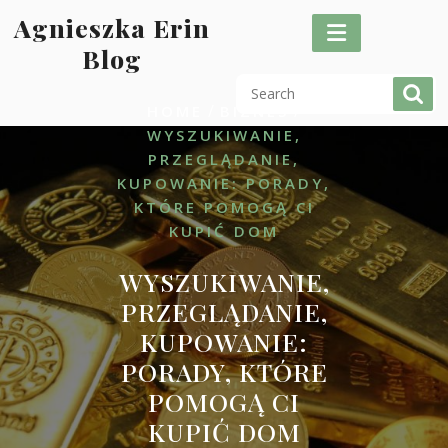
Skip
Agnieszka Erin
to
Blog
content
/
/
HOME
BIZNES
WYSZUKIWANIE,
PRZEGLĄDANIE,
KUPOWANIE: PORADY,
KTÓRE POMOGĄ CI
KUPIĆ DOM
WYSZUKIWANIE,
PRZEGLĄDANIE,
KUPOWANIE:
PORADY, KTÓRE
POMOGĄ CI
KUPIĆ DOM