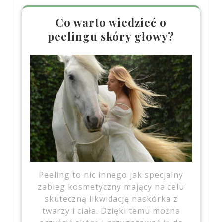
Co warto wiedzieć o
peelingu skóry głowy?
Peeling to nic innego jak specjalny
zabieg kosmetyczny mający na celu
skuteczną likwidację naskórka z
twarzy i ciała. Dzięki temu można