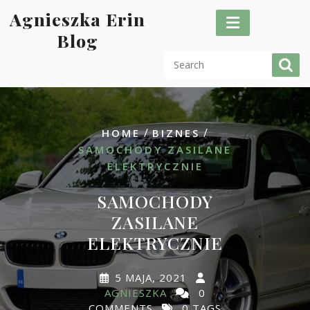
Skip
Agnieszka Erin
to
Blog
content
/
/
HOME
BIZNES
SAMOCHODY ZASILANE
ELEKTRYCZNIE
SAMOCHODY
ZASILANE
ELEKTRYCZNIE
5 MAJA, 2021
AGNIESZKA
0
COMMENTS
0 TAGS