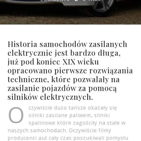
Historia samochodów zasilanych
elektrycznie jest bardzo długa,
już pod koniec XIX wieku
opracowano pierwsze rozwiązania
techniczne, które pozwalały na
zasilanie pojazdów za pomocą
silników elektrycznych.
O
czywiście dużo tańsze okazały się
silniki zasilane paliwem, silniki
spalinowe które zagościły na stałe w
naszych samochodach. Oczywiście filmy
producenci aut cały czas poszukiwali pomysłu