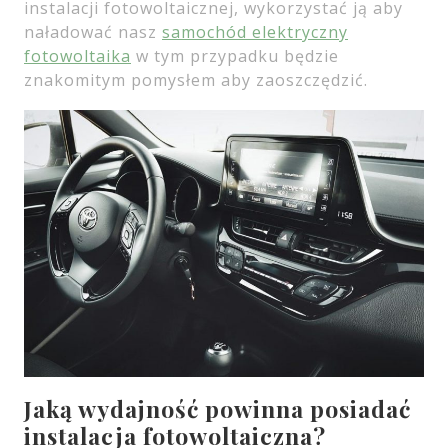
instalacji fotowoltaicznej, wykorzystać ją aby
naładować nasz
samochód elektryczny
fotowoltaika
w tym przypadku będzie
znakomitym pomysłem aby zaoszczędzić.
Jaką wydajność powinna posiadać
instalacja fotowoltaiczna?