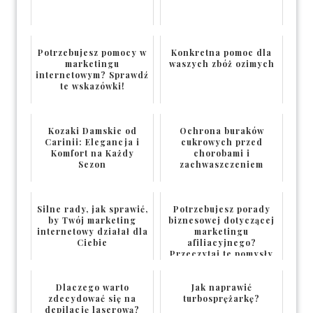
Potrzebujesz pomocy w
Konkretna pomoc dla
marketingu
waszych zbóż ozimych
internetowym? Sprawdź
te wskazówki!
Kozaki Damskie od
Ochrona buraków
Carinii: Elegancja i
cukrowych przed
Komfort na Każdy
chorobami i
Sezon
zachwaszczeniem
Silne rady, jak sprawić,
Potrzebujesz porady
by Twój marketing
biznesowej dotyczącej
internetowy działał dla
marketingu
Ciebie
afiliacyjnego?
Przeczytaj te pomysły
Dlaczego warto
Jak naprawić
zdecydować się na
turbosprężarkę?
depilację laserową?