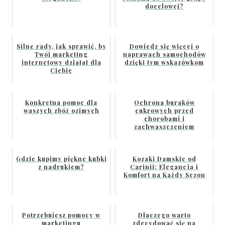
docelowej?
Silne rady, jak sprawić, by
Dowiedz się więcej o
Twój marketing
naprawach samochodów
internetowy działał dla
dzięki tym wskazówkom
Ciebie
Konkretna pomoc dla
Ochrona buraków
waszych zbóż ozimych
cukrowych przed
chorobami i
zachwaszczeniem
Gdzie kupimy piękne kubki
Kozaki Damskie od
z nadrukiem?
Carinii: Elegancja i
Komfort na Każdy Sezon
Potrzebujesz pomocy w
Dlaczego warto
marketingu
zdecydować się na