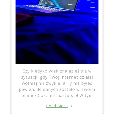
Czy kiedykolwiek znalazłeś się w
sytuacji, gdy Twój internet działał
wolniej niż zwykle, a Ty nie byłeś
pewien, ile danych zostało w Twoim
planie? Cóż, nie martw się! W tym
Read More