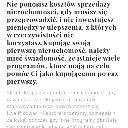
Nie ponosisz kosztów sprzedaży
nieruchomości, gdy musisz się
przeprowadzić, i nie inwestujesz
pieniędzy w ulepszenia, z których
w rzeczywistości nie
korzystasz.Kupując swoją
pierwszą nieruchomość, należy
mieć świadomość, że istnieje wiele
programów, które mają na celu
pomóc Ci jako kupującemu po raz
pierwszy.
Skontaktuj się z agentem nieruchomości, aby
dowiedzieć się, do jakich programów
stanowych lub federalnych możesz się
kwalifikować. Niektóre programy pomagają z
zaliczką, podczas gdy inne programy obniżają
oprocentowanie, aby uczynić je bardziej