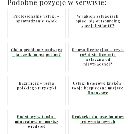
Podobne pozycję w serwisie:
Profesjonalne usługi –
W jakich sytuacjach
sprowadzanie zwłok
opłaci się outsourcing
specjalistów IT?
Cbd a problem z nadwagą
Umowa licencyjna – czym
- jak żelki mogą pomóc?
różni się licencja
wyłączna od
niewyłącznej?
Kazimierz - perła
Usługi księgowe kraków:
polskiego turystyki
twoje bezpieczne miejsce
finansowe
Podstawy witamin i
Drukarka do przedmiotów
minerałów: co musisz
trójwymiarowych
wiedzieć