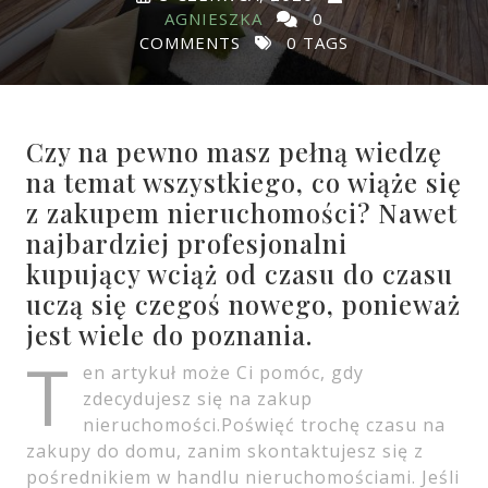
AGNIESZKA
0
COMMENTS
0 TAGS
Czy na pewno masz pełną wiedzę
na temat wszystkiego, co wiąże się
z zakupem nieruchomości? Nawet
najbardziej profesjonalni
kupujący wciąż od czasu do czasu
uczą się czegoś nowego, ponieważ
jest wiele do poznania.
T
en artykuł może Ci pomóc, gdy
zdecydujesz się na zakup
nieruchomości.Poświęć trochę czasu na
zakupy do domu, zanim skontaktujesz się z
pośrednikiem w handlu nieruchomościami. Jeśli