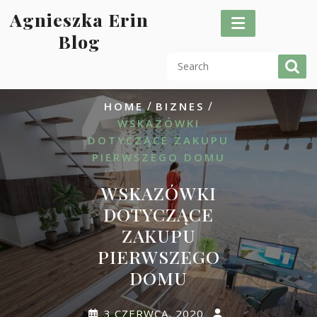
Skip
Agnieszka Erin
to
Blog
content
/
/
HOME
BIZNES
WSKAZÓWKI
DOTYCZĄCE ZAKUPU
PIERWSZEGO DOMU
WSKAZÓWKI
DOTYCZĄCE
ZAKUPU
PIERWSZEGO
DOMU
3 CZERWCA, 2020