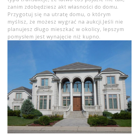
zanim zdobędziesz akt własności do domu.
Przygotuj się na utratę domu, o którym
myślisz, że możesz wygrać na aukcji.Jeśli nie
planujesz długo mieszkać w okolicy, lepszym
pomysłem jest wynajęcie niż kupno.