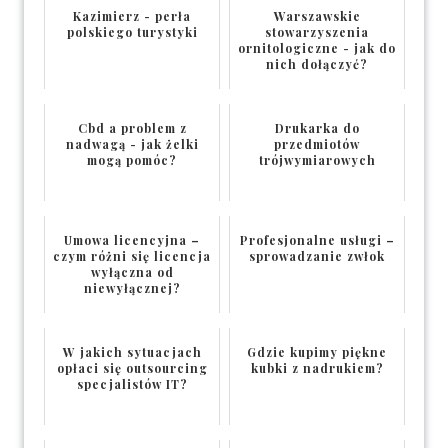
Kazimierz - perła
Warszawskie
polskiego turystyki
stowarzyszenia
ornitologiczne - jak do
nich dołączyć?
Cbd a problem z
Drukarka do
nadwagą - jak żelki
przedmiotów
mogą pomóc?
trójwymiarowych
Umowa licencyjna –
Profesjonalne usługi –
czym różni się licencja
sprowadzanie zwłok
wyłączna od
niewyłącznej?
W jakich sytuacjach
Gdzie kupimy piękne
opłaci się outsourcing
kubki z nadrukiem?
specjalistów IT?