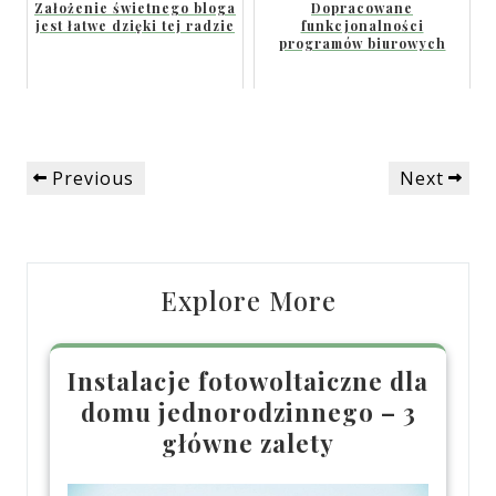
Założenie świetnego bloga
Dopracowane
jest łatwe dzięki tej radzie
funkcjonalności
programów biurowych
Nawigacja
Previous
Next
Previous
Next
wpisu
Post
Post
Explore More
Instalacje fotowoltaiczne dla
domu jednorodzinnego – 3
główne zalety