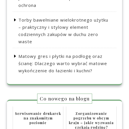
ochrona
Torby bawełniane wielokrotnego użytku
– praktyczny i stylowy element
codziennych zakupów w duchu zero
waste
Matowy gres i płytki na podłogę oraz
ścianę: Dlaczego warto wybrać matowe
wykończenie do łazienki i kuchni?
Co nowego na blogu
Serwisowanie drukarek
Zorganizowanie
na znakomitym
pogrzebu w obcym
poziomie
kraju – jakie wyzwania
czekają rodzinę?