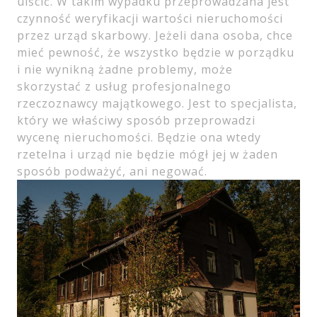
uiścić. W takim wypadku przeprowadzana jest
czynność weryfikacji wartości nieruchomości
przez urząd skarbowy. Jeżeli dana osoba, chce
mieć pewność, że wszystko będzie w porządku
i nie wynikną żadne problemy, może
skorzystać z usług profesjonalnego
rzeczoznawcy majątkowego. Jest to specjalista,
który we właściwy sposób przeprowadzi
wycenę nieruchomości. Będzie ona wtedy
rzetelna i urząd nie będzie mógł jej w żaden
sposób podważyć, ani negować.