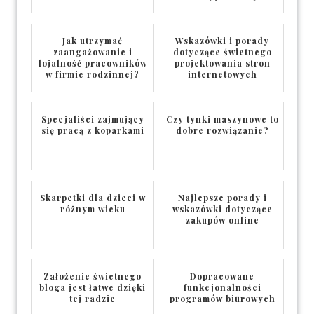
Jak utrzymać
Wskazówki i porady
zaangażowanie i
dotyczące świetnego
lojalność pracowników
projektowania stron
w firmie rodzinnej?
internetowych
Specjaliści zajmujący
Czy tynki maszynowe to
się pracą z koparkami
dobre rozwiązanie?
Skarpetki dla dzieci w
Najlepsze porady i
różnym wieku
wskazówki dotyczące
zakupów online
Założenie świetnego
Dopracowane
bloga jest łatwe dzięki
funkcjonalności
tej radzie
programów biurowych