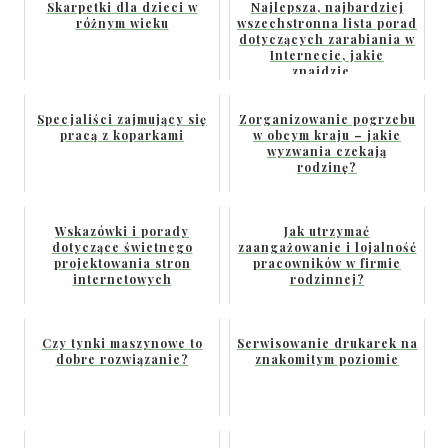
Skarpetki dla dzieci w
Najlepsza, najbardziej
różnym wieku
wszechstronna lista porad
dotyczących zarabiania w
Internecie, jakie
znajdzie...
Specjaliści zajmujący się
Zorganizowanie pogrzebu
pracą z koparkami
w obcym kraju – jakie
wyzwania czekają
rodzinę?
Wskazówki i porady
Jak utrzymać
dotyczące świetnego
zaangażowanie i lojalność
projektowania stron
pracowników w firmie
internetowych
rodzinnej?
Czy tynki maszynowe to
Serwisowanie drukarek na
dobre rozwiązanie?
znakomitym poziomie