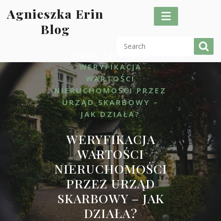
Skip
Agnieszka Erin
to
Blog
content
/
/
HOME
BIZNES
WERYFIKACJA
WARTOŚCI
NIERUCHOMOŚCI PRZEZ
URZĄD SKARBOWY –
JAK DZIAŁA?
WERYFIKACJA
WARTOŚCI
NIERUCHOMOŚCI
PRZEZ URZĄD
SKARBOWY – JAK
DZIAŁA?