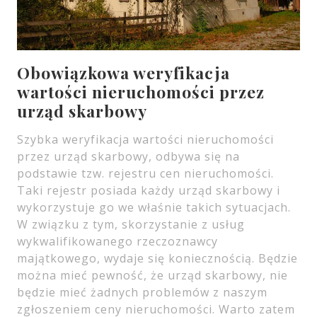
Obowiązkowa weryfikacja
wartości nieruchomości przez
urząd skarbowy
Szybka weryfikacja wartości nieruchomości
przez urząd skarbowy, odbywa się na
podstawie tzw. rejestru cen nieruchomości.
Taki rejestr posiada każdy urząd skarbowy i
wykorzystuje go we właśnie takich sytuacjach.
W związku z tym, skorzystanie z usług
wykwalifikowanego rzeczoznawcy
majątkowego, wydaje się koniecznością. Będzie
można mieć pewność, że urząd skarbowy, nie
będzie mieć żadnych problemów z naszym
zgłoszeniem ceny nieruchomości. Warto zatem