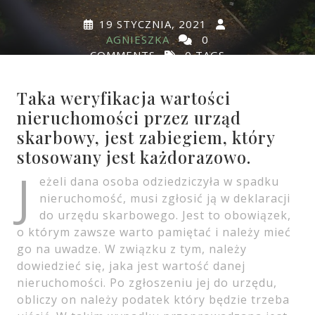
19 STYCZNIA, 2021
AGNIESZKA
0
COMMENTS
0 TAGS
Taka weryfikacja wartości
nieruchomości przez urząd
skarbowy, jest zabiegiem, który
stosowany jest każdorazowo.
J
eżeli dana osoba odziedziczyła w spadku
nieruchomość, musi zgłosić ją w deklaracji
do urzędu skarbowego. Jest to obowiązek,
o którym zawsze warto pamiętać i należy mieć
go na uwadze. W związku z tym, należy
dowiedzieć się, jaka jest wartość danej
nieruchomości. Po zgłoszeniu jej do urzędu,
obliczy on należy podatek który będzie trzeba