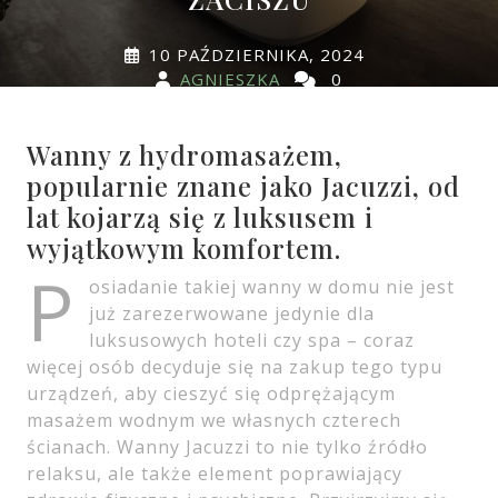
10 PAŹDZIERNIKA, 2024
AGNIESZKA
0
COMMENTS
0 TAGS
Wanny z hydromasażem,
popularnie znane jako Jacuzzi, od
lat kojarzą się z luksusem i
wyjątkowym komfortem.
P
osiadanie takiej wanny w domu nie jest
już zarezerwowane jedynie dla
luksusowych hoteli czy spa – coraz
więcej osób decyduje się na zakup tego typu
urządzeń, aby cieszyć się odprężającym
masażem wodnym we własnych czterech
ścianach. Wanny Jacuzzi to nie tylko źródło
relaksu, ale także element poprawiający