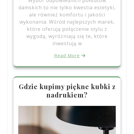
Wybór odpowiednich półbutów
damskich to nie tylko kwestia estetyki,
ale również komfortu i jakości
wykonania. Wśród najlepszych marek,
które oferują połączenie stylu z
wygodą, wyróżniają się te, które
inwestują w
Read More
Gdzie kupimy piękne kubki z
nadrukiem?