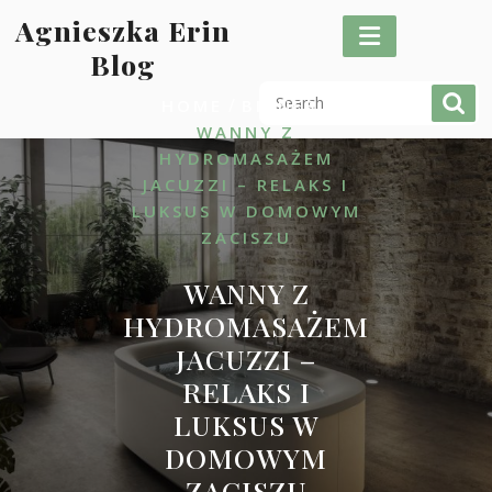
Skip
Agnieszka Erin
to
Blog
content
/
/
HOME
BIZNES
WANNY Z
HYDROMASAŻEM
JACUZZI – RELAKS I
LUKSUS W DOMOWYM
ZACISZU
WANNY Z
HYDROMASAŻEM
JACUZZI –
RELAKS I
LUKSUS W
DOMOWYM
ZACISZU