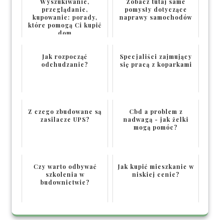
Wyszukiwanie,
Zobacz tutaj same
przeglądanie,
pomysły dotyczące
kupowanie: porady,
naprawy samochodów
które pomogą Ci kupić
dom
Jak rozpocząć
Specjaliści zajmujący
odchudzanie?
się pracą z koparkami
Z czego zbudowane są
Cbd a problem z
zasilacze UPS?
nadwagą - jak żelki
mogą pomóc?
Czy warto odbywać
Jak kupić mieszkanie w
szkolenia w
niskiej cenie?
budownictwie?