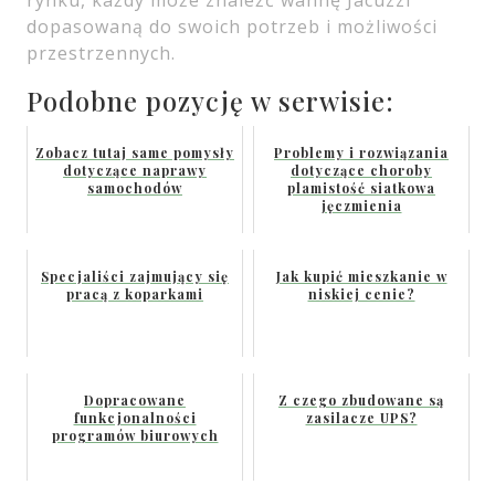
rynku, każdy może znaleźć wannę Jacuzzi
dopasowaną do swoich potrzeb i możliwości
przestrzennych.
Podobne pozycję w serwisie:
Zobacz tutaj same pomysły
Problemy i rozwiązania
dotyczące naprawy
dotyczące choroby
samochodów
plamistość siatkowa
jęczmienia
Specjaliści zajmujący się
Jak kupić mieszkanie w
pracą z koparkami
niskiej cenie?
Dopracowane
Z czego zbudowane są
funkcjonalności
zasilacze UPS?
programów biurowych