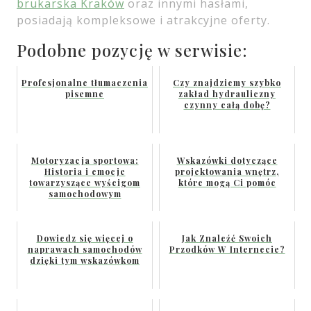
brukarska Kraków
oraz innymi hasłami,
posiadają kompleksowe i atrakcyjne oferty.
Podobne pozycję w serwisie:
Profesjonalne tłumaczenia
Czy znajdziemy szybko
pisemne
zakład hydrauliczny
czynny całą dobę?
Motoryzacja sportowa:
Wskazówki dotyczące
Historia i emocje
projektowania wnętrz,
towarzyszące wyścigom
które mogą Ci pomóc
samochodowym
Dowiedz się więcej o
Jak Znaleźć Swoich
naprawach samochodów
Przodków W Internecie?
dzięki tym wskazówkom