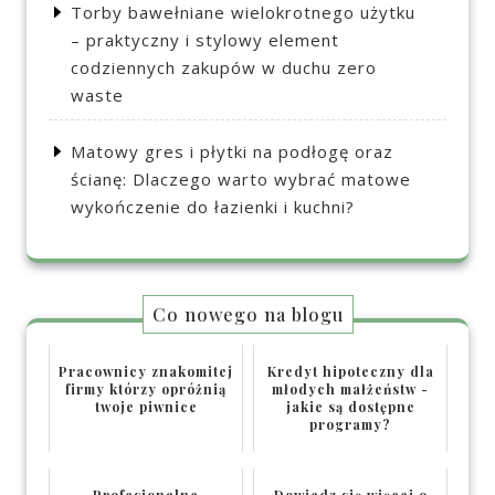
Torby bawełniane wielokrotnego użytku
– praktyczny i stylowy element
codziennych zakupów w duchu zero
waste
Matowy gres i płytki na podłogę oraz
ścianę: Dlaczego warto wybrać matowe
wykończenie do łazienki i kuchni?
Co nowego na blogu
Pracownicy znakomitej
Kredyt hipoteczny dla
firmy którzy opróżnią
młodych małżeństw -
twoje piwnice
jakie są dostępne
programy?
Profesjonalne
Dowiedz się więcej o