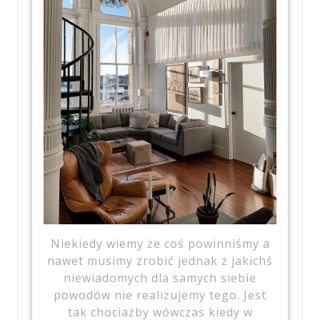
Niekiedy wiemy że coś powinniśmy a
nawet musimy zrobić jednak z jakichś
niewiadomych dla samych siebie
powodów nie realizujemy tego. Jest
tak chociażby wówczas kiedy w