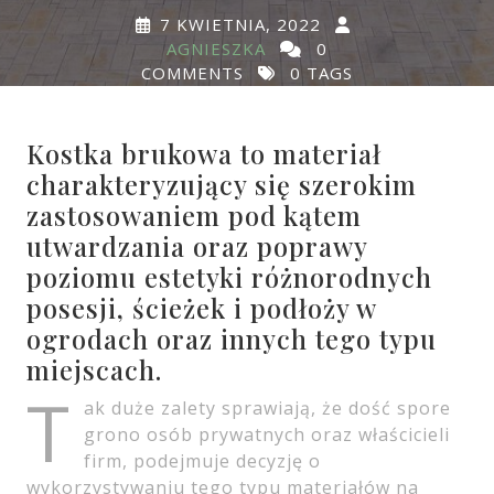
7 KWIETNIA, 2022
AGNIESZKA
0
COMMENTS
0 TAGS
Kostka brukowa to materiał
charakteryzujący się szerokim
zastosowaniem pod kątem
utwardzania oraz poprawy
poziomu estetyki różnorodnych
posesji, ścieżek i podłoży w
ogrodach oraz innych tego typu
miejscach.
T
ak duże zalety sprawiają, że dość spore
grono osób prywatnych oraz właścicieli
firm, podejmuje decyzję o
wykorzystywaniu tego typu materiałów na