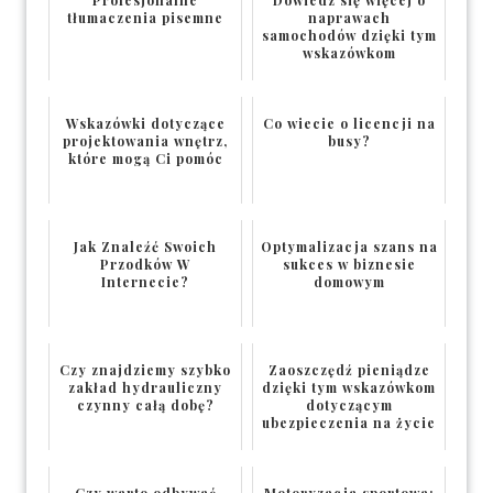
tłumaczenia pisemne
naprawach
samochodów dzięki tym
wskazówkom
Wskazówki dotyczące
Co wiecie o licencji na
projektowania wnętrz,
busy?
które mogą Ci pomóc
Jak Znaleźć Swoich
Optymalizacja szans na
Przodków W
sukces w biznesie
Internecie?
domowym
Czy znajdziemy szybko
Zaoszczędź pieniądze
zakład hydrauliczny
dzięki tym wskazówkom
czynny całą dobę?
dotyczącym
ubezpieczenia na życie
Czy warto odbywać
Motoryzacja sportowa: