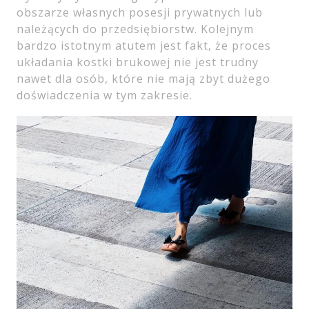
obszarze własnych posesji prywatnych lub
należących do przedsiębiorstw. Kolejnym
bardzo istotnym atutem jest fakt, że proces
układania kostki brukowej nie jest trudny
nawet dla osób, które nie mają zbyt dużego
doświadczenia w tym zakresie.