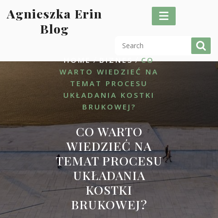
Skip
Agnieszka Erin
to
Blog
content
/
/
HOME
BIZNES
CO
WARTO WIEDZIEĆ NA
TEMAT PROCESU
UKŁADANIA KOSTKI
BRUKOWEJ?
CO WARTO
WIEDZIEĆ NA
TEMAT PROCESU
UKŁADANIA
KOSTKI
BRUKOWEJ?