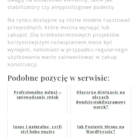
stabilizatory czy antypoślizgowe podesty.
Na rynku dostępne są różne modele rusztowań
przejezdnych, które można wynająć lub
zakupić. Dla krótkoterminowych projektów
korzystniejszym rozwiązaniem może być
wynajem, natomiast w przypadku regularnego
użytkowania warto zainwestować w zakup
konstrukcji.
Podobne pozycję w serwisie:
Profesjonalne usługi –
Dlaczego dźwigacie na
sprowadzanie zwłok
plecach
dwudziestokilogramowy
worek?
Jasne i naturalne, czyli
Jak Postawić Stronę na
styl boho wnętrz
WordPressie?