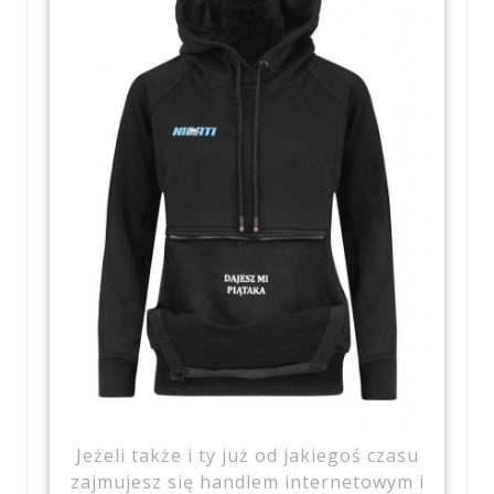
Jeżeli także i ty już od jakiegoś czasu
zajmujesz się handlem internetowym i