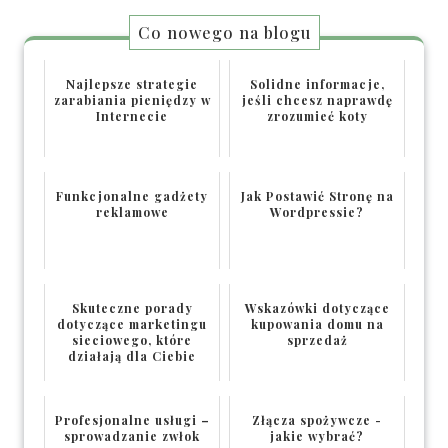
Co nowego na blogu
Najlepsze strategie
Solidne informacje,
zarabiania pieniędzy w
jeśli chcesz naprawdę
Internecie
zrozumieć koty
Funkcjonalne gadżety
Jak Postawić Stronę na
reklamowe
Wordpressie?
Skuteczne porady
Wskazówki dotyczące
dotyczące marketingu
kupowania domu na
sieciowego, które
sprzedaż
działają dla Ciebie
Profesjonalne usługi –
Złącza spożywcze -
sprowadzanie zwłok
jakie wybrać?