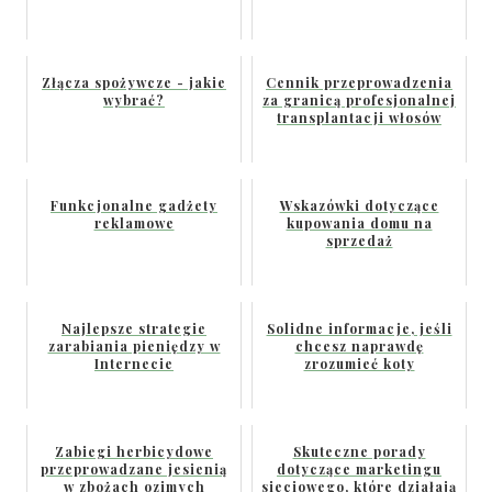
Złącza spożywcze - jakie
Cennik przeprowadzenia
wybrać?
za granicą profesjonalnej
transplantacji włosów
Funkcjonalne gadżety
Wskazówki dotyczące
reklamowe
kupowania domu na
sprzedaż
Najlepsze strategie
Solidne informacje, jeśli
zarabiania pieniędzy w
chcesz naprawdę
Internecie
zrozumieć koty
Zabiegi herbicydowe
Skuteczne porady
przeprowadzane jesienią
dotyczące marketingu
w zbożach ozimych
sieciowego, które działają