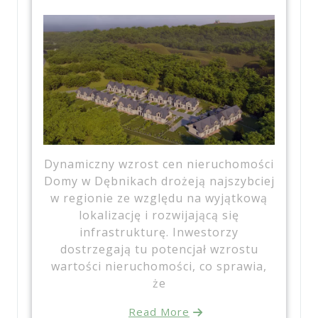
Dynamiczny wzrost cen nieruchomości
Domy w Dębnikach drożeją najszybciej
w regionie ze względu na wyjątkową
lokalizację i rozwijającą się
infrastrukturę. Inwestorzy
dostrzegają tu potencjał wzrostu
wartości nieruchomości, co sprawia,
że
Read More