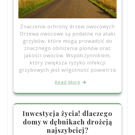
Znaczenie ochrony drzew owocowych
Drzewa owocowe są podatne na ataki
grzybów, które mogą prowadzić do
znacznego obniżenia plonów oraz
jakości owoców. Współczynnikiem,
który zwiększa ryzyko infekcji
grzybowych jest wilgotność powietrza
Read More
Inwestycja życia! dlaczego
domy w dębnikach drożeją
najszybciej?