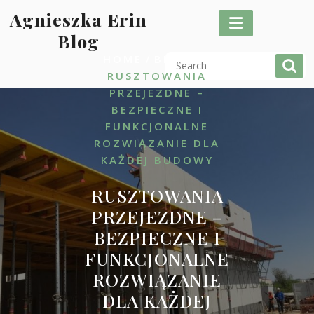
Skip
Agnieszka Erin
to
Blog
content
/
/
HOME
BIZNES
RUSZTOWANIA
PRZEJEZDNE –
BEZPIECZNE I
FUNKCJONALNE
ROZWIĄZANIE DLA
KAŻDEJ BUDOWY
RUSZTOWANIA
PRZEJEZDNE –
BEZPIECZNE I
FUNKCJONALNE
ROZWIĄZANIE
DLA KAŻDEJ