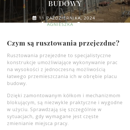
BUDOWY
11 PAŹDZIERNIKA, 2024
AGNIESZKA
0
COMMENTS
0 TAGS
Czym są rusztowania przejezdne?
Rusztowania przejezdne to specjalistyczne
konstrukcje umożliwiające wykonywanie prac
na wysokości z jednoczesną możliwością
łatwego przemieszczania ich w obrębie placu
budowy.
Dzięki zamontowanym kółkom i mechanizmom
blokującym, są niezwykle praktyczne i wygodne
w użyciu. Sprawdzają się szczególnie w
sytuacjach, gdy wymagane jest częste
zmienianie miejsca pracy.