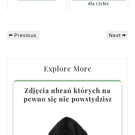
dla Ciebie
Nawigacja
Previous
Next
Previous
Next
wpisu
Post
Post
Explore More
Zdjęcia ubrań których na
pewno się nie powstydzisz