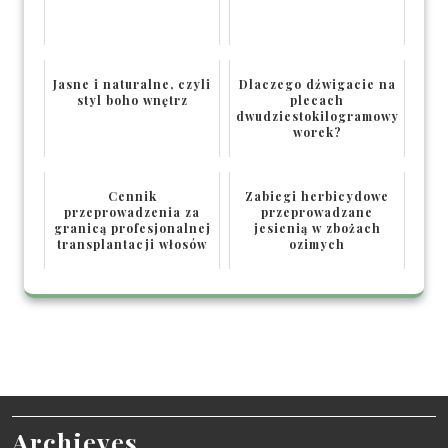
Jasne i naturalne, czyli
Dlaczego dźwigacie na
styl boho wnętrz
plecach
dwudziestokilogramowy
worek?
Cennik
Zabiegi herbicydowe
przeprowadzenia za
przeprowadzane
granicą profesjonalnej
jesienią w zbożach
transplantacji włosów
ozimych
Archieves