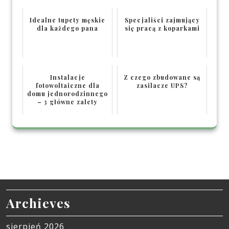
Idealne tupety męskie
Specjaliści zajmujący
dla każdego pana
się pracą z koparkami
Instalacje
Z czego zbudowane są
fotowoltaiczne dla
zasilacze UPS?
domu jednorodzinnego
– 3 główne zalety
Archieves
sierpień 2026