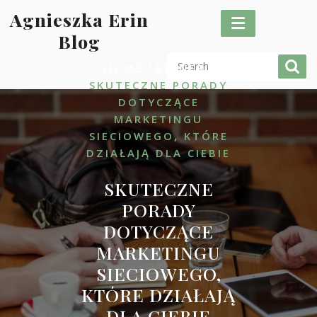
Skip
Agnieszka Erin
to
Blog
content
/
/
HOME
BIZNES
SKUTECZNE PORADY
DOTYCZĄCE
MARKETINGU
SIECIOWEGO, KTÓRE
DZIAŁAJĄ DLA CIEBIE
SKUTECZNE
PORADY
DOTYCZĄCE
MARKETINGU
SIECIOWEGO,
KTÓRE DZIAŁAJĄ
DLA CIEBIE