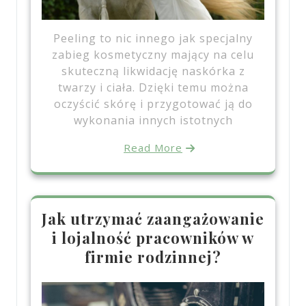
Peeling to nic innego jak specjalny
zabieg kosmetyczny mający na celu
skuteczną likwidację naskórka z
twarzy i ciała. Dzięki temu można
oczyścić skórę i przygotować ją do
wykonania innych istotnych
Read More
Jak utrzymać zaangażowanie
i lojalność pracowników w
firmie rodzinnej?