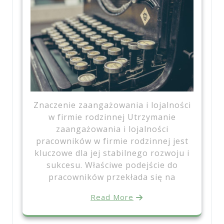
Znaczenie zaangażowania i lojalności
w firmie rodzinnej Utrzymanie
zaangażowania i lojalności
pracowników w firmie rodzinnej jest
kluczowe dla jej stabilnego rozwoju i
sukcesu. Właściwe podejście do
pracowników przekłada się na
Read More