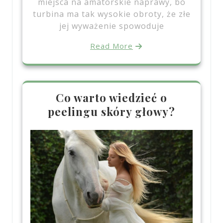
miejsca na amatorskie naprawy, bo
turbina ma tak wysokie obroty, że złe
jej wyważenie spowoduje
Read More
Co warto wiedzieć o
peelingu skóry głowy?