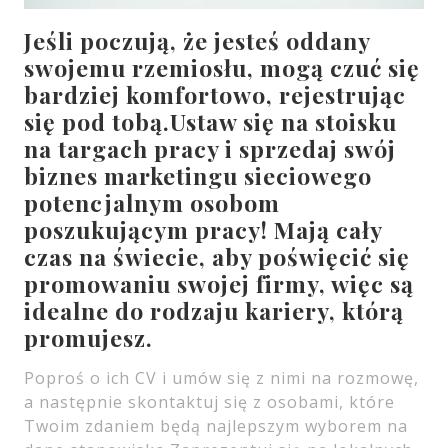
Jeśli poczują, że jesteś oddany
swojemu rzemiosłu, mogą czuć się
bardziej komfortowo, rejestrując
się pod tobą.Ustaw się na stoisku
na targach pracy i sprzedaj swój
biznes marketingu sieciowego
potencjalnym osobom
poszukującym pracy! Mają cały
czas na świecie, aby poświęcić się
promowaniu swojej firmy, więc są
idealne do rodzaju kariery, którą
promujesz.
Poproś o ich CV i umów się z nimi na rozmowę,
a następnie skontaktuj się z osobami, które
Twoim zdaniem będą najlepszym wyborem na