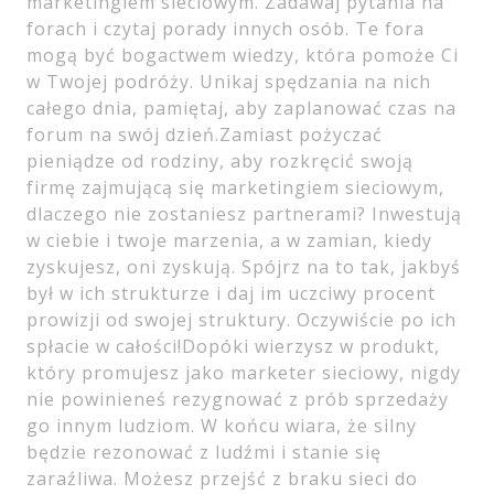
marketingiem sieciowym. Zadawaj pytania na
forach i czytaj porady innych osób. Te fora
mogą być bogactwem wiedzy, która pomoże Ci
w Twojej podróży. Unikaj spędzania na nich
całego dnia, pamiętaj, aby zaplanować czas na
forum na swój dzień.Zamiast pożyczać
pieniądze od rodziny, aby rozkręcić swoją
firmę zajmującą się marketingiem sieciowym,
dlaczego nie zostaniesz partnerami? Inwestują
w ciebie i twoje marzenia, a w zamian, kiedy
zyskujesz, oni zyskują. Spójrz na to tak, jakbyś
był w ich strukturze i daj im uczciwy procent
prowizji od swojej struktury. Oczywiście po ich
spłacie w całości!Dopóki wierzysz w produkt,
który promujesz jako marketer sieciowy, nigdy
nie powinieneś rezygnować z prób sprzedaży
go innym ludziom. W końcu wiara, że ​​silny
będzie rezonować z ludźmi i stanie się
zaraźliwa. Możesz przejść z braku sieci do