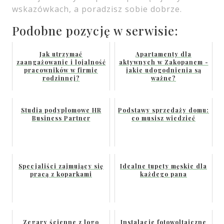
wskazówkach, a poradzisz sobie dobrze.
Podobne pozycję w serwisie:
Jak utrzymać
Apartamenty dla
zaangażowanie i lojalność
aktywnych w Zakopanem -
pracowników w firmie
jakie udogodnienia są
rodzinnej?
ważne?
Studia podyplomowe HR
Podstawy sprzedaży domu:
Business Partner
co musisz wiedzieć
Specjaliści zajmujący się
Idealne tupety męskie dla
pracą z koparkami
każdego pana
Zegary ścienne z logo
Instalacje fotowoltaiczne