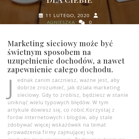
11 LUTEGO, 2020
AGNIESZKA
0
COMMENTS
0 TAGS
Marketing sieciowy może być
świetnym sposobem na
uzupełnienie dochodów, a nawet
zapewnienie całego dochodu.
J
ednak zanim zaczniesz, ważne jest, aby
dobrze zrozumieć, jak działa marketing
sieciowy. Gdy to zrobisz, będziesz w stanie
uniknąć wielu typowych błędów. W tym
artykule dowiesz się, co robić.Korzystaj z
forów internetowych i blogów, aby stale
zdobywać więcej wskazówek na temat
prowadzenia firmy zajmującej się