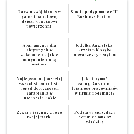
Rozwiń swój biznes w
Studia podyplomowe HR
galerii handlowej
Business Partner
dzięki wynajmowi
powierzchni!
Apartamenty dla
Jodelka Angielska:
aktywnych w
Przełam klasykę
Zakopanem - jakie
nowoczesnym stylem
udogodnienia są
ważne?
Najlepsza, najbardziej
Jak utrzymać
wszechstronna lista
zaangażowanie i
porad dotyczących
lojalność pracowników
zarabiania w
w firmie rodzinnej?
Internecie, jakie
znajdzie...
Zegary ścienne z logo
Podstawy sprzedaży
twojej marki
domu: co musisz
wiedzieć