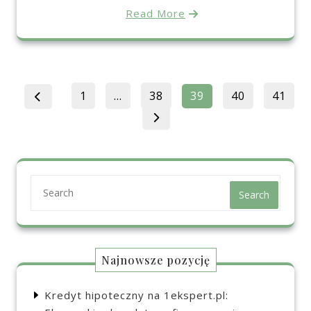
Read More
Stronicowanie
Page
Page
Page
Page
Page
1
…
38
39
40
41
wpisów
Search
Najnowsze pozycję
Kredyt hipoteczny na 1ekspert.pl: