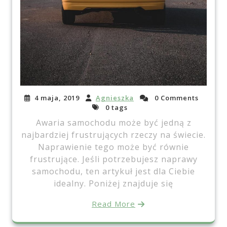
4 maja, 2019
Agnieszka
0 Comments
0 tags
Awaria samochodu może być jedną z
najbardziej frustrujących rzeczy na świecie.
Naprawienie tego może być równie
frustrujące. Jeśli potrzebujesz naprawy
samochodu, ten artykuł jest dla Ciebie
idealny. Poniżej znajduje się
Read More