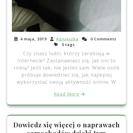
4 maja, 2019
Agnieszka
0 Comments
0 tags
Czy znasz ludzi, którzy zarabiają w
Internecie? Zastanawiasz się, jak oni to
robią? Jeśli tak, nie jesteś sam. Wiele osób
próbuje dowiedzieć się, jak najlepiej
wykorzystać swoją aktywność online. W
Read More
Dowiedz się więcej o naprawach