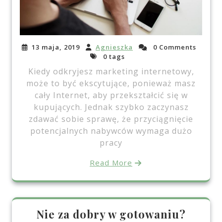
13 maja, 2019
Agnieszka
0 Comments
0 tags
Kiedy odkryjesz marketing internetowy,
może to być ekscytujące, ponieważ masz
cały Internet, aby przekształcić się w
kupujących. Jednak szybko zaczynasz
zdawać sobie sprawę, że przyciągnięcie
potencjalnych nabywców wymaga dużo
pracy
Read More
Nie za dobry w gotowaniu?