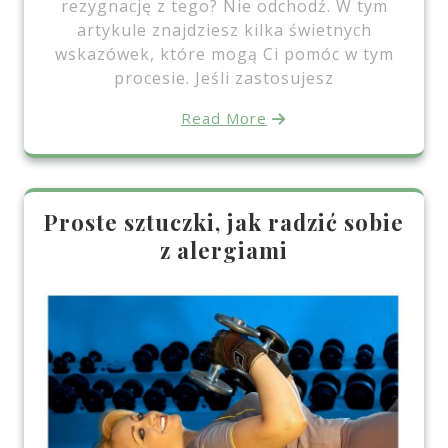
rezygnację z tego? Nie odchodź. W tym
artykule znajdziesz kilka świetnych
wskazówek, które mogą Ci pomóc w tym
procesie. Jeśli zastosujesz
Read More
Proste sztuczki, jak radzić sobie
z alergiami