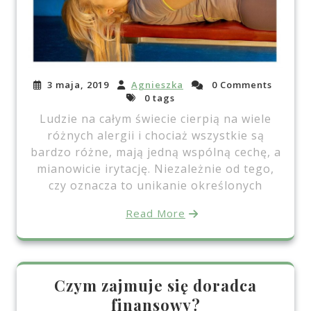
3 maja, 2019
Agnieszka
0 Comments
0 tags
Ludzie na całym świecie cierpią na wiele
różnych alergii i chociaż wszystkie są
bardzo różne, mają jedną wspólną cechę, a
mianowicie irytację. Niezależnie od tego,
czy oznacza to unikanie określonych
Read More
Czym zajmuje się doradca
finansowy?