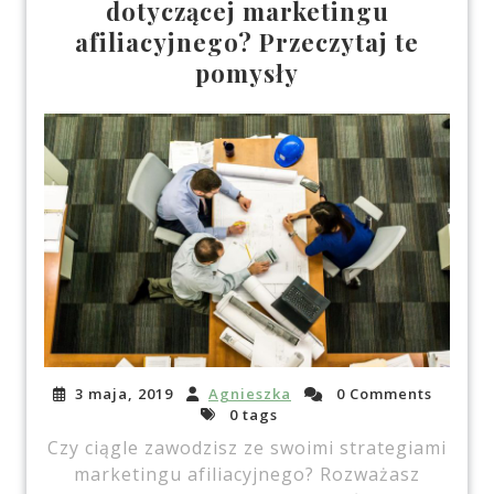
dotyczącej marketingu
afiliacyjnego? Przeczytaj te
pomysły
3 maja, 2019
Agnieszka
0 Comments
0 tags
Czy ciągle zawodzisz ze swoimi strategiami
marketingu afiliacyjnego? Rozważasz