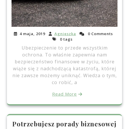
4 maja, 2019
Agnieszka
0 Comments
0 tags
Ubezpieczenie to przede wszystkim
ochrona. To właśnie zapewnia nam
bezpieczeństwo finansowe w życiu, które
wiąże się z nadchodzącą katastrofą, której
nie zawsze możemy uniknąć. Wiedza o tym,
co robić, a
Read More
Potrzebujesz porady biznesowej