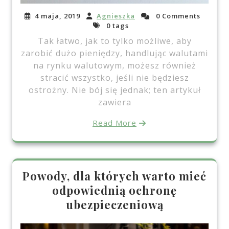
4 maja, 2019
Agnieszka
0 Comments
0 tags
Tak łatwo, jak to tylko możliwe, aby
zarobić dużo pieniędzy, handlując walutami
na rynku walutowym, możesz również
stracić wszystko, jeśli nie będziesz
ostrożny. Nie bój się jednak; ten artykuł
zawiera
Read More
Powody, dla których warto mieć
odpowiednią ochronę
ubezpieczeniową