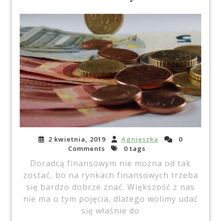
2 kwietnia, 2019
Agnieszka
0
Comments
0 tags
Doradcą finansowym nie można od tak
zostać, bo na rynkach finansowych trzeba
się bardzo dobrze znać. Większość z nas
nie ma o tym pojęcia, dlatego wolimy udać
się właśnie do