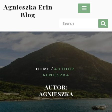
Skip
Agnieszka Erin
to
Blog
content
/
HOME
AUTHOR:
AGNIESZKA
AUTOR:
AGNIESZKA