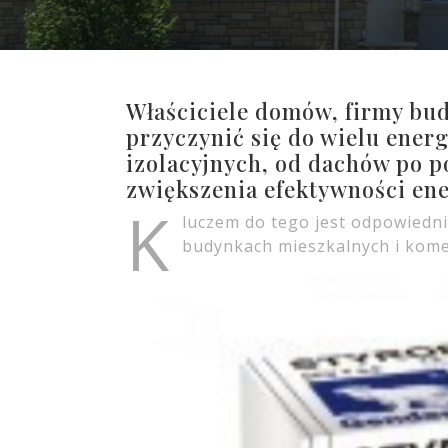
Właściciele domów, firmy bud
przyczynić się do wielu ene
izolacyjnych, od dachów po 
zwiększenia efektywności en
K
luczem do tego jest odpowiedni
budynkach mieszkalnych i kome