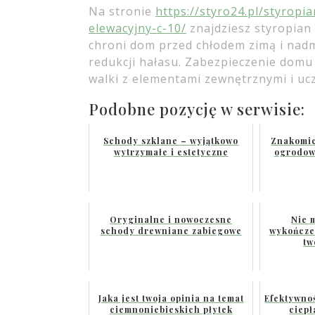
Na stronie
https://styro24.pl/styropi
elewacyjny-c-10/
znajdziesz styropian 
chroni dom przed chłodem zimą i na
redukcji hałasu. Zabezpieczenie dom
walki z elementami zewnętrznymi i u
Podobne pozycję w serwisie:
Schody szklane – wyjątkowo
Znakomic
wytrzymałe i estetyczne
ogrodow
Oryginalne i nowoczesne
Nie 
schody drewniane zabiegowe
wykończen
tw
Jaka jest twoja opinia na temat
Efektywno
ciemnoniebieskich płytek
ciepł