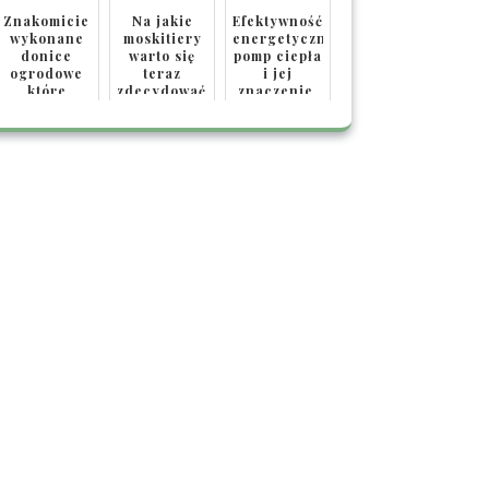
dla Domu z
Znakomicie
Na jakie
Charakterem
Efektywność
wykonane
moskitiery
energetyczna
donice
warto się
pomp ciepła
ogrodowe
teraz
i jej
które
zdecydować?
znaczenie.
powinniście
mieć