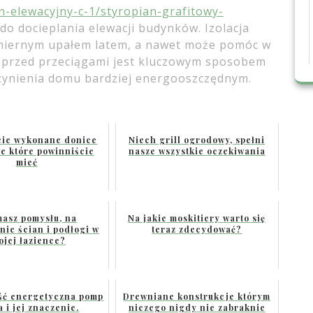
an-elewacyjny-c-1/styropian-grafitowy-
do docieplania elewacji budynków. Izolacja
dmiernym upałem latem, a nawet może pomóc w
u przed przeciągami jest kluczowym sposobem
czynienia domu bardziej energooszczędnym.
ie wykonane donice
Niech grill ogrodowy, spełni
e które powinniście
nasze wszystkie oczekiwania
mieć
masz pomysłu, na
Na jakie moskitiery warto się
ie ścian i podłogi w
teraz zdecydować?
ojej łazience?
ść energetyczna pomp
Drewniane konstrukcje którym
a i jej znaczenie.
niczego nigdy nie zabraknie