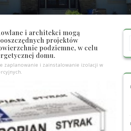
owlane i architekci mogą
rgooszczędnych projektów
powierzchnie podziemne, w celu
ergetycznej domu.
e zaplanowanie i zainstalowanie izolacji w
rcyjnych.