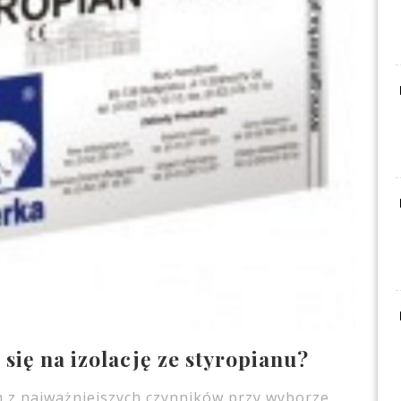
ię na izolację ze styropianu?
m z najważniejszych czynników przy wyborze