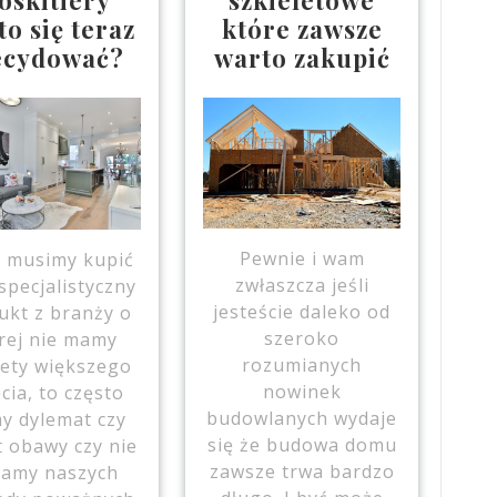
o się teraz
które zawsze
ecydować?
warto zakupić
Pewnie i wam
y musimy kupić
zwłaszcza jeśli
 specjalistyczny
jesteście daleko od
ukt z branży o
szeroko
rej nie mamy
rozumianych
tety większego
nowinek
cia, to często
budowlanych wydaje
y dylemat czy
się że budowa domu
 obawy czy nie
zawsze trwa bardzo
amy naszych