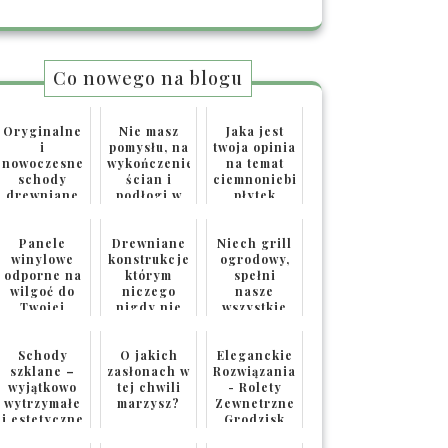
Co nowego na blogu
Oryginalne
Nie masz
Jaka jest
i
pomysłu, na
twoja opinia
nowoczesne
wykończenie
na temat
schody
ścian i
ciemnoniebieskich
drewniane
podłogi w
płytek
zabiegowe
twojej
ceramicznych?
łazience?
Panele
Drewniane
Niech grill
winylowe
konstrukcje
ogrodowy,
odporne na
którym
spełni
wilgoć do
niczego
nasze
Twojej
nigdy nie
wszystkie
łazienki
zabraknie
oczekiwania
Schody
O jakich
Eleganckie
szklane –
zasłonach w
Rozwiązania
wyjątkowo
tej chwili
- Rolety
wytrzymałe
marzysz?
Zewnetrzne
i estetyczne
Grodzisk
Mazowiecki