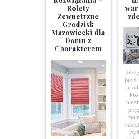
Rolety
wart
Zewnetrzne
zd
Grodzisk
Mazowiecki dla
Domu z
Charakterem
Kied
jakiś
prod
któ
nies
poję
mam
nawet
wyd