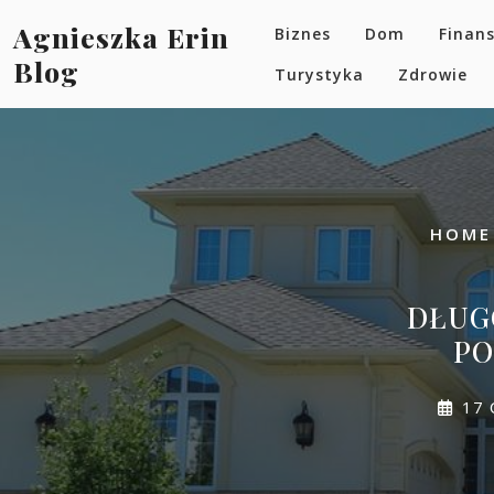
Skip
Agnieszka Erin
Biznes
Dom
Finan
to
content
Blog
Turystyka
Zdrowie
HOME
DŁUG
PO
17 