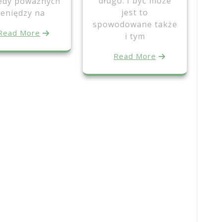
długo. I być może
iedy poważnych
jest to
ieniędzy na
spowodowane także
Read More
i tym
Read More