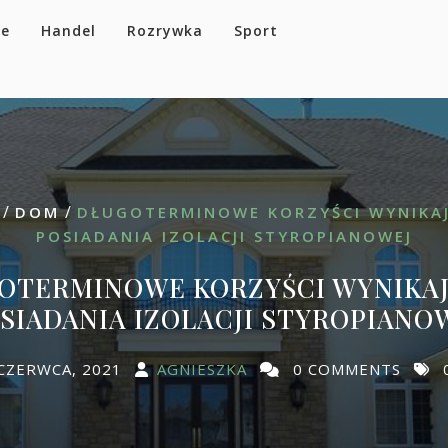
se
Handel
Rozrywka
Sport
/
/
DOM
DŁUGOTERMINOWE KORZYŚCI WYNIKAJ
POSIADANIA IZOLACJI STYROPIANOWEJ
OTERMINOWE KORZYŚCI WYNIKAJ
SIADANIA IZOLACJI STYROPIANO
CZERWCA, 2021
AGNIESZKA
0 COMMENTS
0