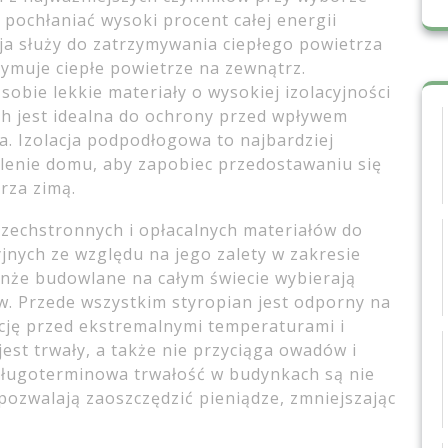
 pochłaniać wysoki procent całej energii
ja służy do zatrzymywania ciepłego powietrza
zymuje ciepłe powietrze na zewnątrz.
sobie lekkie materiały o wysokiej izolacyjności
ch jest idealna do ochrony przed wpływem
a. Izolacja podpodłogowa to najbardziej
lenie domu, aby zapobiec przedostawaniu się
trza zimą.
szechstronnych i opłacalnych materiałów do
nych ze względu na jego zalety w zakresie
anże budowlane na całym świecie wybierają
w. Przede wszystkim styropian jest odporny na
ację przed ekstremalnymi temperaturami i
jest trwały, a także nie przyciąga owadów i
długoterminowa trwałość w budynkach są nie
 pozwalają zaoszczędzić pieniądze, zmniejszając