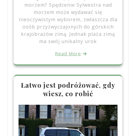
morzem? Spędzenie Sylwestra nad
morzem może wydawać się
nieoczywistym wyborem, zwłaszcza dla
osób przyzwyczajonych do górskich
krajobrazów zimą. Jednak plaża zimą
ma swój unikalny urok
Read More
Łatwo jest podróżować, gdy
wiesz, co robić