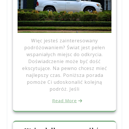
Więc jesteś zainteresowany
podróżowaniem? Świat jest pełen
wspaniałych miejsc do odkrycia.
Doświadczenie może być dość
ekscytujące. Na pewno chcesz mieć
najlepszy czas. Poniższa porada
pomoże Ci udoskonalić kolejną
podróż. Jeśli
Read More