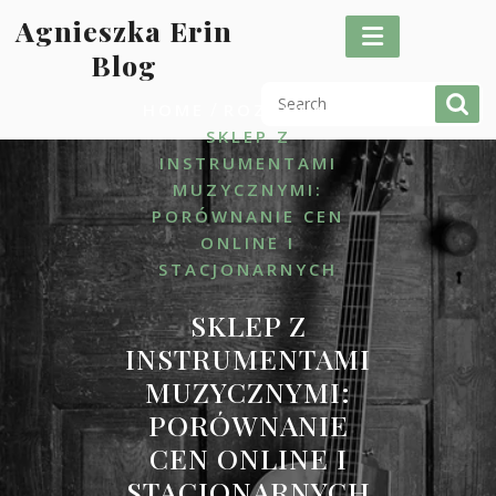
Skip
Agnieszka Erin
to
Blog
content
/
/
HOME
ROZRYWKA
SKLEP Z
INSTRUMENTAMI
MUZYCZNYMI:
PORÓWNANIE CEN
ONLINE I
STACJONARNYCH
SKLEP Z
INSTRUMENTAMI
MUZYCZNYMI:
PORÓWNANIE
CEN ONLINE I
STACJONARNYCH