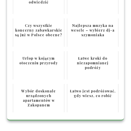
odwiedzić
Czy wszystkie
Najlepsza muzyka na
koncerny zabawkarskie
wesele – wybierz dj-a
są już w Polsce obecne?
szymoniaka
Urlop w kojącym
Łatwe kroki do
otoczeniu przyrody
niezapomnianej
podróży
Wybór doskonale
Łatwo jest podróżować,
urządzonych
gdy wiesz, co robić
apartamentów w
Zakopanem