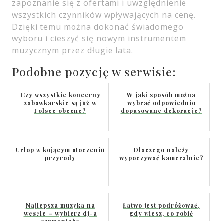
zapoznanie się z ofertami i uwzględnienie
wszystkich czynników wpływających na cenę.
Dzięki temu można dokonać świadomego
wyboru i cieszyć się nowym instrumentem
muzycznym przez długie lata.
Podobne pozycję w serwisie:
Czy wszystkie koncerny
W jaki sposób można
zabawkarskie są już w
wybrać odpowiednio
Polsce obecne?
dopasowane dekoracje?
Urlop w kojącym otoczeniu
Dlaczego należy
przyrody
wypoczywać kameralnie?
Najlepsza muzyka na
Łatwo jest podróżować,
wesele – wybierz dj-a
gdy wiesz, co robić