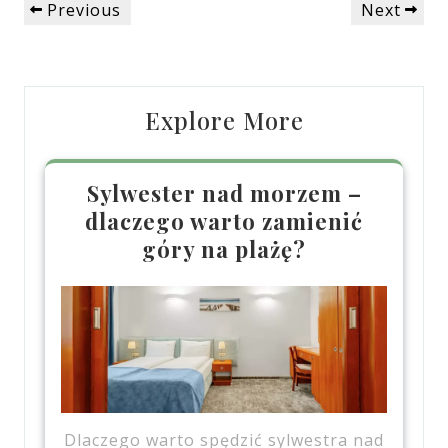
Previous
Next
Previous
Next
wpisu
Post
Post
Explore More
Sylwester nad morzem –
dlaczego warto zamienić
góry na plażę?
Dlaczego warto spędzić sylwestra nad