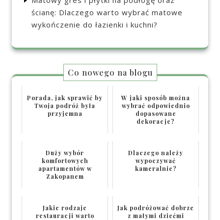
ścianę: Dlaczego warto wybrać matowe
wykończenie do łazienki i kuchni?
Co nowego na blogu
Porada, jak sprawić by
W jaki sposób można
Twoja podróż była
wybrać odpowiednio
przyjemna
dopasowane
dekoracje?
Duży wybór
Dlaczego należy
komfortowych
wypoczywać
apartamentów w
kameralnie?
Zakopanem
Jakie rodzaje
Jak podróżować dobrze
restauracji warto
z małymi dziećmi