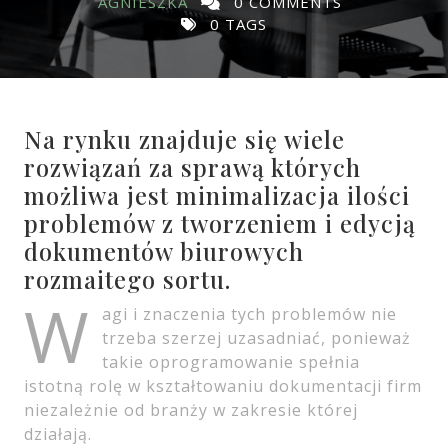
AGNIESZKA
0 COMMENTS
0 TAGS
Na rynku znajduje się wiele
rozwiązań za sprawą których
możliwa jest minimalizacja ilości
problemów z tworzeniem i edycją
dokumentów biurowych
rozmaitego sortu.
W
agi i znaczenia tych problemów nie
trzeba szerzej uzasadniać, ponieważ
takie oprogramowanie spełnia
istotną rolę w kształtowaniu dokumentacji firm
niezależnie od branży w zakresie której
działają.