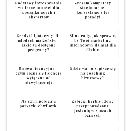
Podstawy inwestowania
Zrozum komputery
w nieruchomości dla
stacjonarne,
początkujących i
korzystając z tej
ekspertów
porady!
Kredyt hipoteczny dla
Silne rady, jak sprawić,
młodych małżeństw -
by Twój marketing
jakie są dostępne
internetowy działał dla
programy?
Ciebie
Umowa licencyjna –
Gdzie warto zapisać się
czym różni się licencja
na coaching
wyłączna od
biznesowy?
niewyłącznej?
Na czym polegają
Zabiegi herbicydowe
pożyczki chwilówki
przeprowadzane
jesienią w zbożach
ozimych