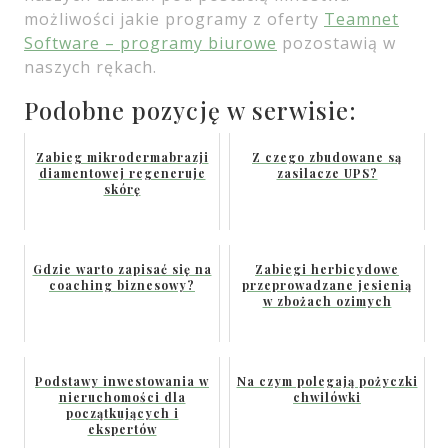
możliwości jakie programy z oferty
Teamnet
Software – programy biurowe
pozostawią w
naszych rękach.
Podobne pozycję w serwisie:
Zabieg mikrodermabrazji
Z czego zbudowane są
diamentowej regeneruje
zasilacze UPS?
skórę
Gdzie warto zapisać się na
Zabiegi herbicydowe
coaching biznesowy?
przeprowadzane jesienią
w zbożach ozimych
Podstawy inwestowania w
Na czym polegają pożyczki
nieruchomości dla
chwilówki
początkujących i
ekspertów