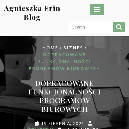
Skip
Agnieszka Erin
to
Blog
content
/
/
HOME
BIZNES
DOPRACOWANE
FUNKCJONALNOŚCI
PROGRAMÓW BIUROWYCH
DOPRACOWANE
FUNKCJONALNOŚCI
PROGRAMÓW
BIUROWYCH
19 SIERPNIA, 2021