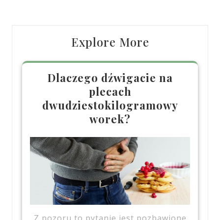
Explore More
Dlaczego dźwigacie na
plecach
dwudziestokilogramowy
worek?
Z pozoru to pytanie jest pozbawione