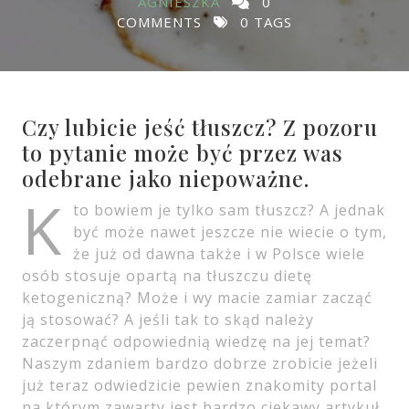
AGNIESZKA
0
COMMENTS
0 TAGS
Czy lubicie jeść tłuszcz? Z pozoru
to pytanie może być przez was
odebrane jako niepoważne.
K
to bowiem je tylko sam tłuszcz? A jednak
być może nawet jeszcze nie wiecie o tym,
że już od dawna także i w Polsce wiele
osób stosuje opartą na tłuszczu dietę
ketogeniczną? Może i wy macie zamiar zacząć
ją stosować? A jeśli tak to skąd należy
zaczerpnąć odpowiednią wiedzę na jej temat?
Naszym zdaniem bardzo dobrze zrobicie jeżeli
już teraz odwiedzicie pewien znakomity portal
na którym zawarty jest bardzo ciekawy artykuł