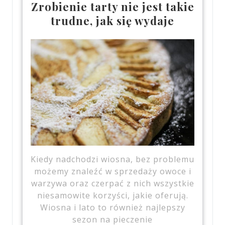
Zrobienie tarty nie jest takie
trudne, jak się wydaje
Kiedy nadchodzi wiosna, bez problemu
możemy znaleźć w sprzedaży owoce i
warzywa oraz czerpać z nich wszystkie
niesamowite korzyści, jakie oferują.
Wiosna i lato to również najlepszy
sezon na pieczenie