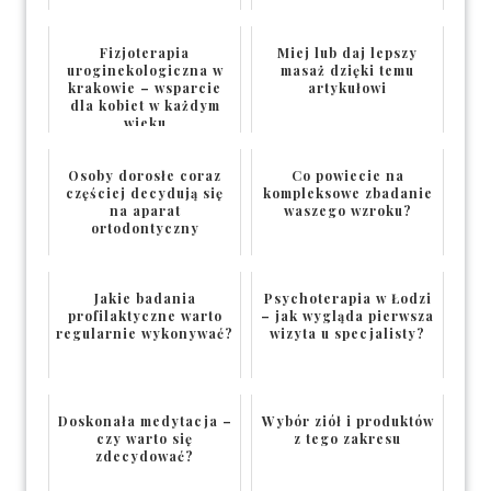
Fizjoterapia
Miej lub daj lepszy
uroginekologiczna w
masaż dzięki temu
krakowie – wsparcie
artykułowi
dla kobiet w każdym
wieku
Osoby dorosłe coraz
Co powiecie na
częściej decydują się
kompleksowe zbadanie
na aparat
waszego wzroku?
ortodontyczny
Jakie badania
Psychoterapia w Łodzi
profilaktyczne warto
– jak wygląda pierwsza
regularnie wykonywać?
wizyta u specjalisty?
Doskonała medytacja –
Wybór ziół i produktów
czy warto się
z tego zakresu
zdecydować?