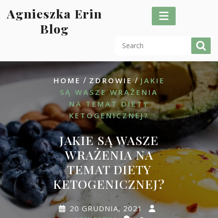
Skip
Agnieszka Erin
to
Blog
content
/
/
HOME
ZDROWIE
JAKIE
SĄ WASZE WRAŻENIA
NA TEMAT DIETY
KETOGENICZNEJ?
JAKIE SĄ WASZE
WRAŻENIA NA
TEMAT DIETY
KETOGENICZNEJ?
20 GRUDNIA, 2021