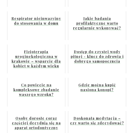
Respirator nieinwazyjny
Jakie badania
do stosowania w domu
profilaktyczne warto
regularnie wykonywać?
Fizjoterapia
Dostęp do czystej wody
uroginekologiczna w
pitnej - klucz do zdrowia i
krakowie – wsparcie dla
dobrego samopoczucia
kobiet w każdym wieku
Co powiecie na
Gdzie można kupić
kompleksowe zbadanie
nasiona konopi?
waszego wzroku?
Osoby dorosłe coraz
Doskonała medytacja –
częściej decydują się na
czy warto się zdecydować?
aparat ortodontyczny