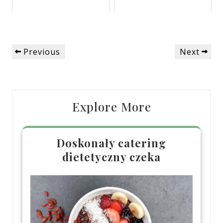
Nawigacja
Previous
Next
Previous
Next
wpisu
Post
Post
Explore More
Doskonały catering
dietetyczny czeka