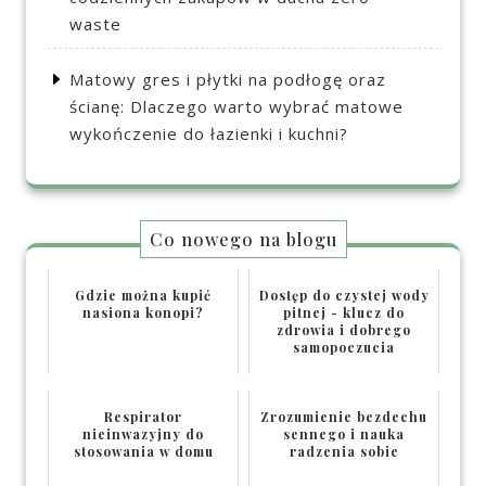
waste
Matowy gres i płytki na podłogę oraz
ścianę: Dlaczego warto wybrać matowe
wykończenie do łazienki i kuchni?
Co nowego na blogu
Gdzie można kupić
Dostęp do czystej wody
nasiona konopi?
pitnej - klucz do
zdrowia i dobrego
samopoczucia
Respirator
Zrozumienie bezdechu
nieinwazyjny do
sennego i nauka
stosowania w domu
radzenia sobie