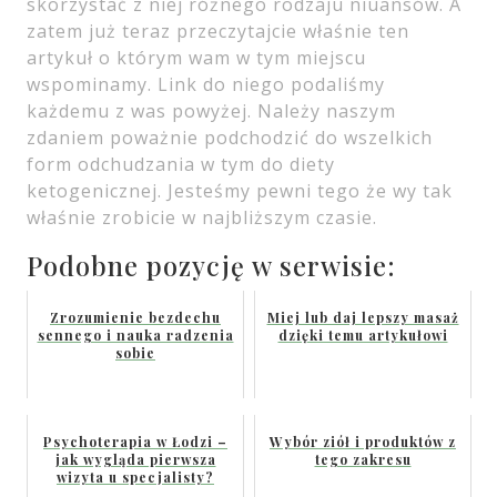
skorzystać z niej różnego rodzaju niuansów. A
zatem już teraz przeczytajcie właśnie ten
artykuł o którym wam w tym miejscu
wspominamy. Link do niego podaliśmy
każdemu z was powyżej. Należy naszym
zdaniem poważnie podchodzić do wszelkich
form odchudzania w tym do diety
ketogenicznej. Jesteśmy pewni tego że wy tak
właśnie zrobicie w najbliższym czasie.
Podobne pozycję w serwisie:
Zrozumienie bezdechu
Miej lub daj lepszy masaż
sennego i nauka radzenia
dzięki temu artykułowi
sobie
Psychoterapia w Łodzi –
Wybór ziół i produktów z
jak wygląda pierwsza
tego zakresu
wizyta u specjalisty?