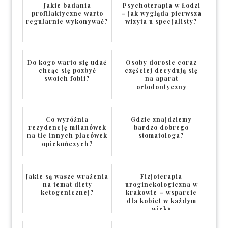
Jakie badania
Psychoterapia w Łodzi
profilaktyczne warto
– jak wygląda pierwsza
regularnie wykonywać?
wizyta u specjalisty?
Do kogo warto się udać
Osoby dorosłe coraz
chcąc się pozbyć
częściej decydują się
swoich fobii?
na aparat
ortodontyczny
Co wyróżnia
Gdzie znajdziemy
rezydencję milanówek
bardzo dobrego
na tle innych placówek
stomatologa?
opiekuńczych?
Jakie są wasze wrażenia
Fizjoterapia
na temat diety
uroginekologiczna w
ketogenicznej?
krakowie – wsparcie
dla kobiet w każdym
wieku