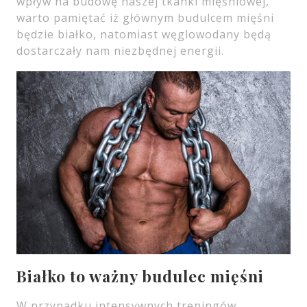
wpływ na budowę naszej tkanki mięśniowej,
warto pamiętać iż głównym budulcem mięśni
będzie białko, natomiast węglowodany będą
dostarczały nam niezbędnej energii.
Białko to ważny budulec mięśni
W przypadku intensywnych treningów