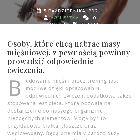
5 PAŹDZIERNIKA, 2021
AGNIESZKA
0
COMMENTS
0 TAGS
Osoby, które chcą nabrać masy
mięśniowej, z pewnością powinny
prowadzić odpowiednie
ćwiczenia.
B
udowanie mięśni przez trening jest
możliwe dzięki opracowaniu
odpowiednich ćwiczeń, dodatkowo także
stosowana jest dieta, która pozwala na
dostarczenie do naszego organizmu
niezbędnych elementów. Mogą być to
przykładowo białka, tłuszcze oraz
węglowodany. Będą one miały bardzo duży