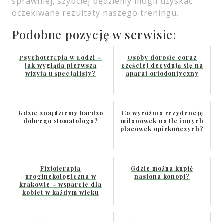
sprawniej, szybciej będziemy mogli uzyskać
oczekiwane rezultaty naszego treningu.
Podobne pozycję w serwisie:
Psychoterapia w Łodzi –
Osoby dorosłe coraz
jak wygląda pierwsza
częściej decydują się na
wizyta u specjalisty?
aparat ortodontyczny
Gdzie znajdziemy bardzo
Co wyróżnia rezydencję
dobrego stomatologa?
milanówek na tle innych
placówek opiekuńczych?
Fizjoterapia
Gdzie można kupić
uroginekologiczna w
nasiona konopi?
krakowie – wsparcie dla
kobiet w każdym wieku