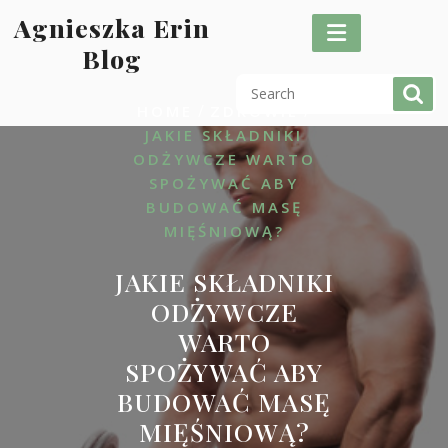
Skip
Agnieszka Erin
to
Blog
content
/
/
HOME
ZDROWIE
JAKIE SKŁADNIKI
ODŻYWCZE WARTO
SPOŻYWAĆ ABY
BUDOWAĆ MASĘ
MIĘŚNIOWĄ?
JAKIE SKŁADNIKI
ODŻYWCZE
WARTO
SPOŻYWAĆ ABY
BUDOWAĆ MASĘ
MIĘŚNIOWĄ?