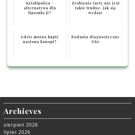
Kriolipoliza -
Zrobienie tarty nie jest
alternatywa dla
takie trudne, jak się
liposukcji?
wydaje
Gdzie można kupić
Badania diagnostyczne
nasiona konopi?
USG
Archieves
sierpień 2026
lipiec 2026