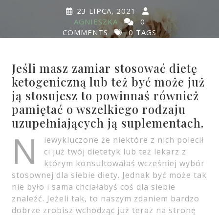
23 LIPCA, 2021
AGNIESZKA
0
COMMENTS
0 TAGS
Jeśli masz zamiar stosować dietę
ketogeniczną lub też być może już
ją stosujesz to powinnaś również
pamiętać o wszelkiego rodzaju
uzupełniających ją suplementach.
N
iewykluczone że niektóre z nich polecił
ci już twój dietetyk lub też lekarz z
którym konsultowałaś wcześniej wybór
stosownej dla siebie diety. Jednak być może tak
nie było i sama chciałabyś coś dla siebie
znaleźć. Jeżeli tak, to naszym zdaniem bardzo
dobrze zrobisz wchodząc już teraz na stronę