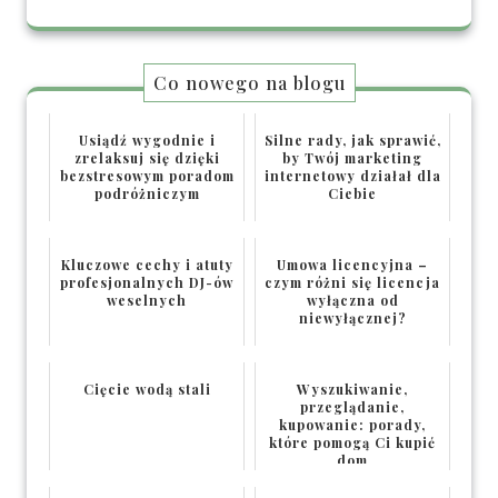
Co nowego na blogu
Usiądź wygodnie i
Silne rady, jak sprawić,
zrelaksuj się dzięki
by Twój marketing
bezstresowym poradom
internetowy działał dla
podróżniczym
Ciebie
Kluczowe cechy i atuty
Umowa licencyjna –
profesjonalnych DJ-ów
czym różni się licencja
weselnych
wyłączna od
niewyłącznej?
Cięcie wodą stali
Wyszukiwanie,
przeglądanie,
kupowanie: porady,
które pomogą Ci kupić
dom