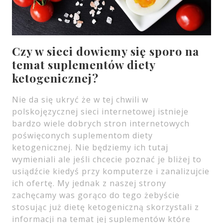
Czy w sieci dowiemy się sporo na
temat suplementów diety
ketogenicznej?
Nie da się ukryć że w tej chwili w
polskojęzycznej sieci internetowej istnieje
bardzo wiele dobrych stron internetowych
poświęconych suplementom diety
ketogenicznej. Nie będziemy ich tutaj
wymieniali ale jeśli chcecie poznać je bliżej to
usiądźcie kiedyś przy komputerze i zanalizujcie
ich ofertę. My jednak z naszej strony
zachęcamy was gorąco do tego żebyście
stosując już dietę ketogeniczną skorzystali z
informacji na temat jej suplementów które