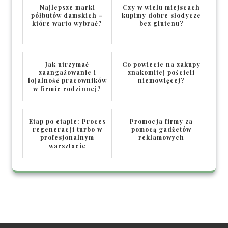
Najlepsze marki
Czy w wielu miejscach
półbutów damskich –
kupimy dobre słodycze
które warto wybrać?
bez glutenu?
Jak utrzymać
Co powiecie na zakupy
zaangażowanie i
znakomitej pościeli
lojalność pracowników
niemowlęcej?
w firmie rodzinnej?
Etap po etapie: Proces
Promocja firmy za
regeneracji turbo w
pomocą gadżetów
profesjonalnym
reklamowych
warsztacie