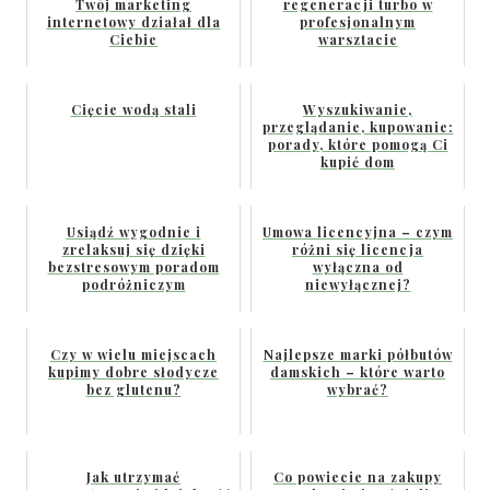
Twój marketing
regeneracji turbo w
internetowy działał dla
profesjonalnym
Ciebie
warsztacie
Cięcie wodą stali
Wyszukiwanie,
przeglądanie, kupowanie:
porady, które pomogą Ci
kupić dom
Usiądź wygodnie i
Umowa licencyjna – czym
zrelaksuj się dzięki
różni się licencja
bezstresowym poradom
wyłączna od
podróżniczym
niewyłącznej?
Czy w wielu miejscach
Najlepsze marki półbutów
kupimy dobre słodycze
damskich – które warto
bez glutenu?
wybrać?
Jak utrzymać
Co powiecie na zakupy