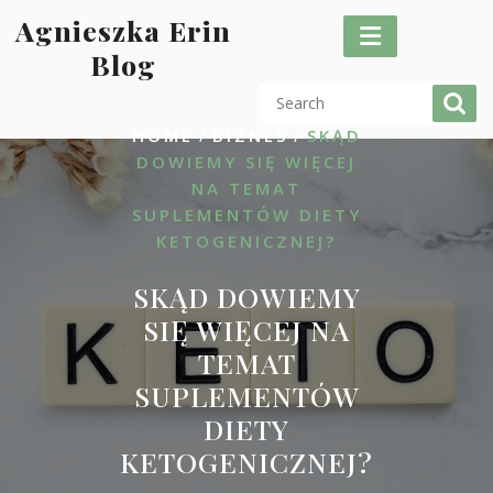
Skip
Agnieszka Erin
to
Blog
content
/
/
HOME
BIZNES
SKĄD
DOWIEMY SIĘ WIĘCEJ
NA TEMAT
SUPLEMENTÓW DIETY
KETOGENICZNEJ?
SKĄD DOWIEMY
SIĘ WIĘCEJ NA
TEMAT
SUPLEMENTÓW
DIETY
KETOGENICZNEJ?