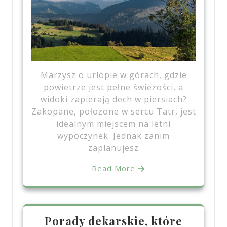
Marzysz o urlopie w górach, gdzie
powietrze jest pełne świeżości, a
widoki zapierają dech w piersiach?
Zakopane, położone w sercu Tatr, jest
idealnym miejscem na letni
wypoczynek. Jednak zanim
zaplanujesz
Read More
Porady dekarskie, które