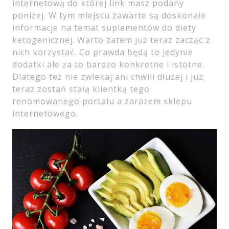
internetową do której link masz podany
poniżej. W tym miejscu zawarte są doskonałe
informacje na temat suplementów do diety
ketogenicznej. Warto zatem już teraz zacząć z
nich korzystać. Co prawda będą to jedynie
dodatki ale za to bardzo konkretne i istotne.
Dlatego też nie zwlekaj ani chwili dłużej i już
teraz zostań stałą klientką tego
renomowanego portalu a zarazem sklepu
internetowego.