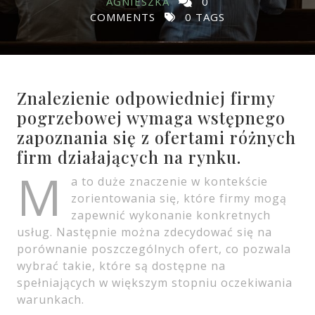
AGNIESZKA
0
COMMENTS
0 TAGS
Znalezienie odpowiedniej firmy
pogrzebowej wymaga wstępnego
zapoznania się z ofertami różnych
firm działających na rynku.
M
a to duże znaczenie w kontekście
zorientowania się, które firmy mogą
zapewnić wykonanie konkretnych
usług. Następnie można zdecydować się na
porównanie poszczególnych ofert, co pozwala
wybrać takie, które są dostępne na
spełniających w większym stopniu oczekiwania
warunkach.