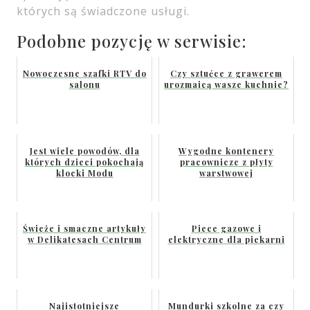
których są świadczone usługi.
Podobne pozycję w serwisie:
Nowoczesne szafki RTV do
Czy sztućce z grawerem
salonu
urozmaicą wasze kuchnie?
Jest wiele powodów, dla
Wygodne kontenery
których dzieci pokochają
pracownicze z płyty
klocki Modu
warstwowej
Świeże i smaczne artykuły
Piece gazowe i
w Delikatesach Centrum
elektryczne dla piekarni
Najistotniejsze
Mundurki szkolne za czy