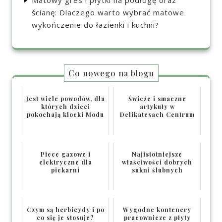
ścianę: Dlaczego warto wybrać matowe
wykończenie do łazienki i kuchni?
Co nowego na blogu
Jest wiele powodów, dla
Świeże i smaczne
których dzieci
artykuły w
pokochają klocki Modu
Delikatesach Centrum
Piece gazowe i
Najistotniejsze
elektryczne dla
właściwości dobrych
piekarni
sukni ślubnych
Czym są herbicydy i po
Wygodne kontenery
co się je stosuje?
pracownicze z płyty