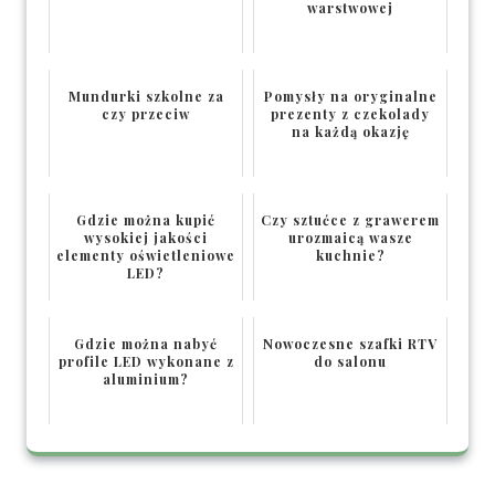
warstwowej
Mundurki szkolne za
Pomysły na oryginalne
czy przeciw
prezenty z czekolady
na każdą okazję
Gdzie można kupić
Czy sztućce z grawerem
wysokiej jakości
urozmaicą wasze
elementy oświetleniowe
kuchnie?
LED?
Gdzie można nabyć
Nowoczesne szafki RTV
profile LED wykonane z
do salonu
aluminium?