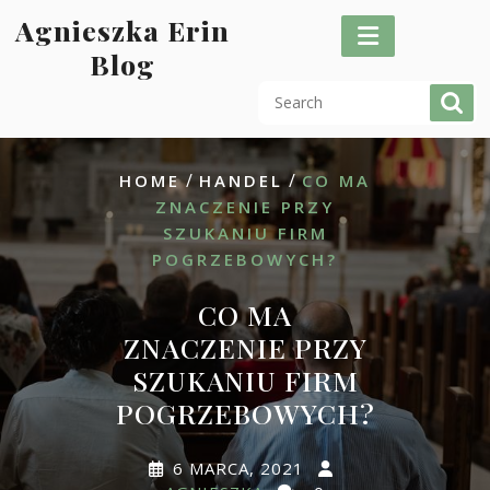
Skip
Agnieszka Erin
to
Blog
content
/
/
HOME
HANDEL
CO MA
ZNACZENIE PRZY
SZUKANIU FIRM
POGRZEBOWYCH?
CO MA
ZNACZENIE PRZY
SZUKANIU FIRM
POGRZEBOWYCH?
6 MARCA, 2021