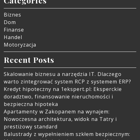
Categories
Umowa kredytu hipotecznego
Biznes
Dom
Agnieszka
Finanse
Handel
Motoryzacja
Recent Posts
Skalowanie biznesu a narzędzia IT. Dlaczego
warto zintegrować system RCP z systemem ERP?
Kredyt hipoteczny na 1ekspert.pl: Eksperckie
doradztwo, finansowanie nieruchomości i
bezpieczna hipoteka
14 lutego, 2019
Apartamenty w Zakopanem na wynajem:
Nowoczesna architektura, widok na Tatry i
Wskazówki i porady dotyczące
prestiżowy standard
świetnego projektowania stron
Balustrady z wypełnieniem szkłem bezpiecznym:
internetowych